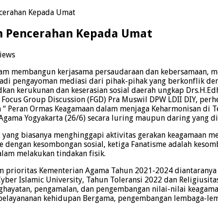
cerahan Kepada Umat
 Pencerahan Kepada Umat
Views
alam membangun kerjasama persaudaraan dan kebersamaan, me
menjadi pengayoman mediasi dari pihak-pihak yang berkonflik
kan kerukunan dan keserasian sosial daerah ungkap Drs.H.Ed
Focus Group Discussion (FGD) Pra Muswil DPW LDII DIY, perh
 “ Peran Ormas Keagamaan dalam menjaga Keharmonisan di T
Agama Yogyakarta (26/6) secara luring maupun daring yang dii
 yang biasanya menghinggapi aktivitas gerakan keagamaan me
e dengan kesombongan sosial, ketiga Fanatisme adalah kesom
alam melakukan tindakan fisik.
rioritas Kementerian Agama Tahun 2021-2024 diantaranya P
 Cyber Islamic University, Tahun Toleransi 2022 dan Religiu
ghayatan, pengamalan, dan pengembangan nilai-nilai keagam
pelayananan kehidupan Bergama, pengembangan lembaga-lemb