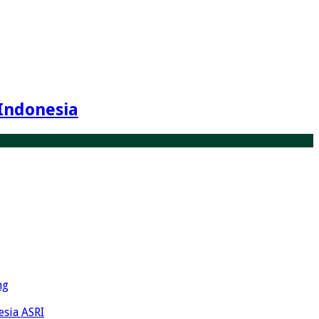
Indonesia
ng
esia ASRI