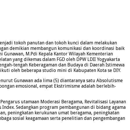
njadi tokoh panutan dan tokoh kunci dalam melakukan
 dengan demikian membangun komunikasi dan koordinasi baik
hi Gunawan, M.Pdi Kepala Kantor Wilayah Kementerian
elatan yang dikemas dalam FGD oleh DPW LDII Yogyakarta
engah-tengah Keberagaman dan Budaya di Daerah Istimewa
kuti oleh beberapa studio mini di Kabupaten Kota se DIY.
nurut Gunawan ada lima (5) diantaranya satu Absolutisme
bongan emosional, empat Ekstrimisme adalah berlebih-
engarus utamaan Moderasi Beragama, Revitalisasi Layanan
sitas Index. Sedangkan program pembangunan di bidang agama
aan, peningkatan kerukunan umat beragama, peningkatan
aga sosial keagamaan serta penelitian dan pengembangan