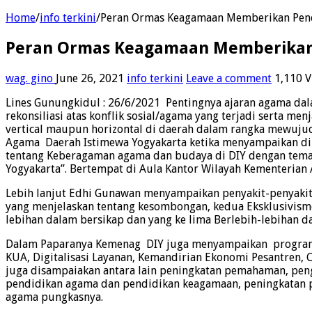
Home
/
info terkini
/
Peran Ormas Keagamaan Memberikan Pen
Peran Ormas Keagamaan Memberikan
wag. gino
June 26, 2021
info terkini
Leave a comment
1,110 
Lines Gunungkidul : 26/6/2021 Pentingnya ajaran agama d
rekonsiliasi atas konflik sosial/agama yang terjadi serta 
vertical maupun horizontal di daerah dalam rangka mewujud
Agama Daerah Istimewa Yogyakarta ketika menyampaikan di 
tentang Keberagaman agama dan budaya di DIY dengan tema
Yogyakarta”. Bertempat di Aula Kantor Wilayah Kementerian 
Lebih lanjut Edhi Gunawan menyampaikan penyakit-penyakit
yang menjelaskan tentang kesombongan, kedua Eksklusivism
lebihan dalam bersikap dan yang ke lima Berlebih-lebihan d
Dalam Paparanya Kemenag DIY juga menyampaikan program p
KUA, Digitalisasi Layanan, Kemandirian Ekonomi Pesantren,
juga disampaiakan antara lain peningkatan pemahaman, pen
pendidikan agama dan pendidikan keagamaan, peningkatan 
agama pungkasnya.