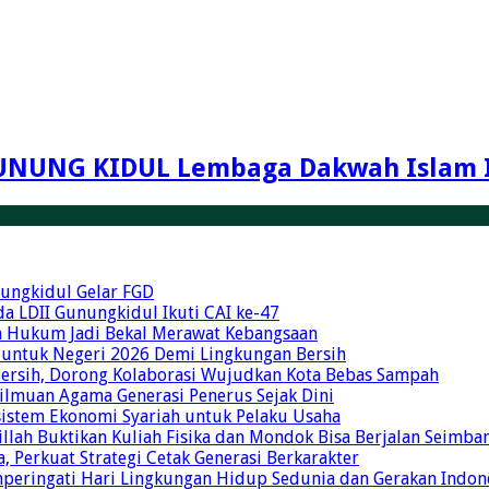
UNUNG KIDUL Lembaga Dakwah Islam 
unungkidul Gelar FGD
a LDII Gunungkidul Ikuti CAI ke-47
an Hukum Jadi Bekal Merawat Kebangsaan
 untuk Negeri 2026 Demi Lingkungan Bersih
Bersih, Dorong Kolaborasi Wujudkan Kota Bebas Sampah
eilmuan Agama Generasi Penerus Sejak Dini
osistem Ekonomi Syariah untuk Pelaku Usaha
illah Buktikan Kuliah Fisika dan Mondok Bisa Berjalan Seimba
 Perkuat Strategi Cetak Generasi Berkarakter
mperingati Hari Lingkungan Hidup Sedunia dan Gerakan Indon