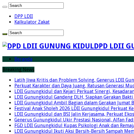
DPP LDII
Kalkulator Zakat
DPD LDII G
Beranda
Breaking News
Latih Jiwa Kritis dan Problem Solving, Generus LDII G
Perkuat Karakter dan Daya Juang, Ratusan Generasi Mud
LDII Gunungkidul dan Kejari Perkuat Sinergi, Kesadar
LDII Gunungkidul Gandeng DLH, Siapkan Gerakan Bakti
LDII Gunungkidul Ambil Bagian dalam Gerakan Jumat 
Festival Anak Sholeh 2026 LDII Gunungkidul Perkuat K
LDII Gunungkidul dan BSI Jalin Kerjasama, Perkuat Ek
Generus Gunungkidul Ukir Prestasi Nasional, Alfan Fad
FGD LDII Gunungkidul Kupas Psikologi Anak dan Remaja,
LDII Gunungkidul Ikuti Aksi Bersih-Bersih Sampah Me