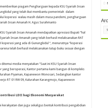
a memberikan piagam Penghargaan kepada KSU Syariah Insan
ungkidul yang telah ikut membantu pemerintah dalam
lui koperasi walau masih dalam masa pandemi, penghargaan
Arc
Syariah Insan Amanah H. Agus Surahmanto
Arc
 KSU Syariah Insan Amanah mendapatkan apresiasi Bupati “hal
U Syariah Insan Amanah yang telah berhasil melaksanakan RAT
273 koperasi yang ada di Gunungkidul “, menurutnya “koperasi
arena telah berhasil melaksanakan tutup buku sesuai dengan
 ditemui media menyatakan “Saat ini KSU Syariah Insan
or yang beroperasi, Kantor pertama kami bangun di kompleks
Kalurahan Piyaman, Kapanewon Wonosari, Sedangkan kantor
erjo RT 01 RW 09, Kalurahan Karangmojo, Kapanewon
Kontribusi LDII bagi Ekonomi Masyarakat
 kerakyatan dan juga sekaligus bentuk kontribusi pengabdian