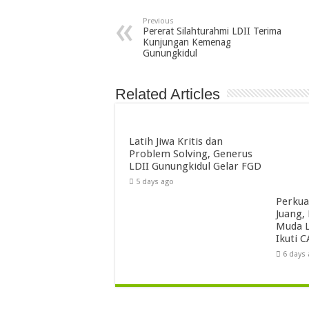
Previous
Pererat Silahturahmi LDII Terima
Kunjungan Kemenag
Gunungkidul
Related Articles
Latih Jiwa Kritis dan
Problem Solving, Generus
LDII Gunungkidul Gelar FGD
5 days ago
Perkua
Juang,
Muda L
Ikuti C
6 days