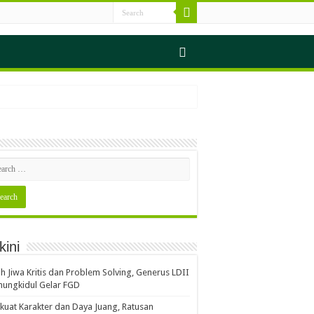
s Sampah
kini
erjalan Seimbang
ih Jiwa Kritis dan Problem Solving, Generus LDII
ungkidul Gelar FGD
Gerakan Indonesia ASRI
kuat Karakter dan Daya Juang, Ratusan