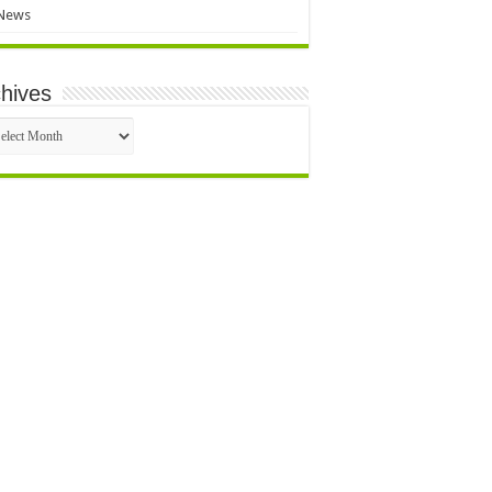
News
hives
hives