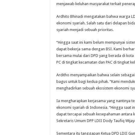
menjawab keluhan masyarakat terkait penera
Ardhito Bhinadi mengatakan bahwa warga LD
ekonomi syariah. Salah satu dari delapan 
syariah menjadi sebuah prioritas.
“Hingga saat ini kami belum mempunyai siste
dapat bekerja sama dengan BSI. Kami berhar
bersama mulai dari DPD yang berada di kota
PC di tingkat kecamatan dan PAC di tingkat kel
Arditho menyampaikan bahwa selain sebagai a
bagus untuk bagi kedua pihak. “Kami menduku
menghadirkan sebuah ekosistem ekonomi sya
Ia mengharapkan kerjasama yang nantinya t
ekonomi syariah di Indonesia. “Hingga saat
dapat tercapai sebuah kesepahaman antara k
Sekretaris Umum DPP LDII Dody Taufiq Wijay
Sementara itu tanggapan Ketua DPD LDII Gu