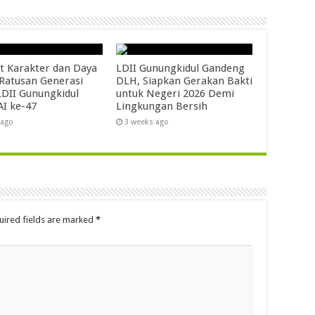
t Karakter dan Daya
LDII Gunungkidul Gandeng
 Ratusan Generasi
DLH, Siapkan Gerakan Bakti
DII Gunungkidul
untuk Negeri 2026 Demi
AI ke-47
Lingkungan Bersih
 ago
3 weeks ago
uired fields are marked
*