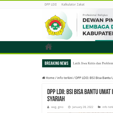
DPP LDII
Kalkulator Zakat
Breaking News
Latih Jiwa Kritis dan Probl
Home
/
info terkini
/
DPP LDII: BSI Bisa Bantu
DPP LDII: BSI Bisa Bantu Um
Syariah
wag. gino
January 28, 2022
info terk