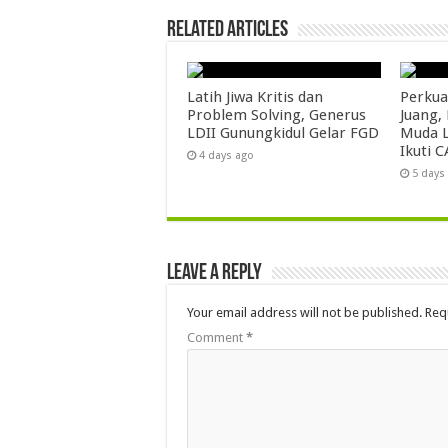
Related Articles
Latih Jiwa Kritis dan
Perkua
Problem Solving, Generus
Juang,
LDII Gunungkidul Gelar FGD
Muda L
Ikuti C
4 days ago
5 days
Leave a Reply
Your email address will not be published.
Req
Comment
*