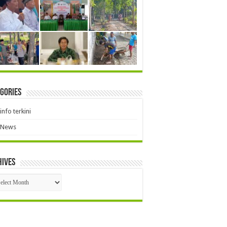
gories
info terkini
News
hives
hives