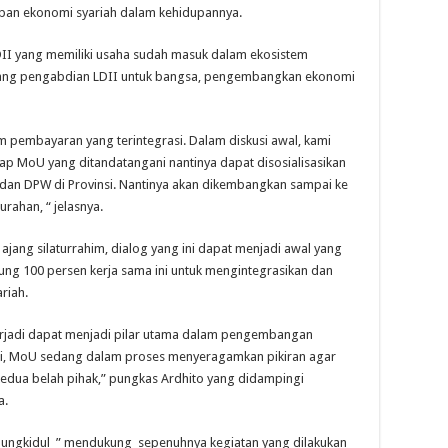
pan ekonomi syariah dalam kehidupannya.
II yang memiliki usaha sudah masuk dalam ekosistem
bidang pengabdian LDII untuk bangsa, pengembangkan ekonomi
m pembayaran yang terintegrasi. Dalam diskusi awal, kami
ap MoU yang ditandatangani nantinya dapat disosialisasikan
 dan DPW di Provinsi. Nantinya akan dikembangkan sampai ke
urahan, “ jelasnya.
jang silaturrahim, dialog yang ini dapat menjadi awal yang
ng 100 persen kerja sama ini untuk mengintegrasikan dan
riah.
erjadi dapat menjadi pilar utama dalam pengembangan
 ini, MoU sedang dalam proses menyeragamkan pikiran agar
edua belah pihak,” pungkas Ardhito yang didampingi
a.
nungkidul ” mendukung sepenuhnya kegiatan yang dilakukan