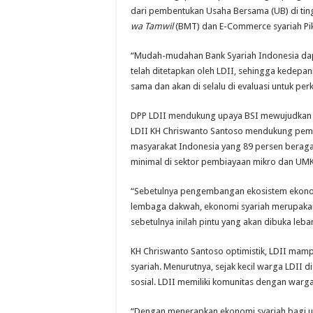
dari pembentukan Usaha Bersama (UB) di ti
wa Tamwil
(BMT) dan E-Commerce syariah Pi
“Mudah-mudahan Bank Syariah Indonesia dapa
telah ditetapkan oleh LDII, sehingga kedep
sama dan akan di selalu di evaluasi untuk pe
DPP LDII mendukung upaya BSI mewujudkan e
LDII KH Chriswanto Santoso mendukung pemb
masyarakat Indonesia yang 89 persen berag
minimal di sektor pembiayaan mikro dan UM
“Sebetulnya pengembangan ekosistem ekonomi
lembaga dakwah, ekonomi syariah merupakan 
sebetulnya inilah pintu yang akan dibuka leba
KH Chriswanto Santoso optimistik, LDII mam
syariah. Menurutnya, sejak kecil warga LDII 
sosial. LDII memiliki komunitas dengan warg
“Dengan menerapkan ekonomi syariah bagi uma