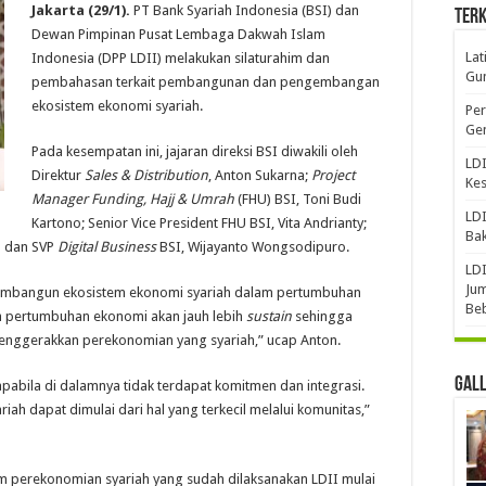
Jakarta (29/1).
PT Bank Syariah Indonesia (BSI) dan
Terk
Dewan Pimpinan Pusat Lembaga Dakwah Islam
Lat
Indonesia (DPP LDII) melakukan silaturahim dan
Gun
pembahasan terkait pembangunan dan pengembangan
ekosistem ekonomi syariah.
Per
Gen
Pada kesempatan ini, jajaran direksi BSI diwakili oleh
LDI
Direktur
Sales & Distribution
, Anton Sukarna;
Project
Ke
Manager Funding, Hajj & Umrah
(FHU) BSI, Toni Budi
LDI
Kartono; Senior Vice President FHU BSI, Vita Andrianty;
Bak
n dan SVP
Digital Business
BSI, Wijayanto Wongsodipuro.
LDI
Jum
embangun ekosistem ekonomi syariah dalam pertumbuhan
Be
ah pertumbuhan ekonomi akan jauh lebih
sustain
sehingga
enggerakkan perekonomian yang syariah,” ucap Anton.
Gal
pabila di dalamnya tidak terdapat komitmen dan integrasi.
ah dapat dimulai dari hal yang terkecil melalui komunitas,”
perekonomian syariah yang sudah dilaksanakan LDII mulai