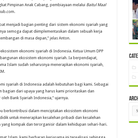
ngkat Pimpinan Anak Cabang, pembiayaan melalui
Baitul Maal
kub.com.
t menjadi bagian penting dari sistem ekonomi syariah yang
annya semoga dapat diimplementasikan dalam sebuah kerja
rkembangan di masa depan,” jelas Anton.
kosistem ekonomi syariah di Indonesia. Ketua Umum DPP
Cate
angunan ekosistem ekonomi syariah. Ia berpendapat,
ama Islam sudah seharusnya menerapkan ekonomi syariah,
KM.
 syariah di Indonesia adalah kebutuhan bagi kami. Sebagai
bagian dari upaya yang harus kami prioritaskan dan
r oleh Bank Syariah Indonesia,” ujarnya.
Arc
Arc
pu berkontribusi dalam menciptakan ekosistem ekonomi
dididik untuk menerapkan kesalehan pribadi dan kesalehan
a yang kompak dan terorganisir dalam kehidupan sehari-hari.
t Islam, kami berharap kerjasama ini terealisasi sehingga