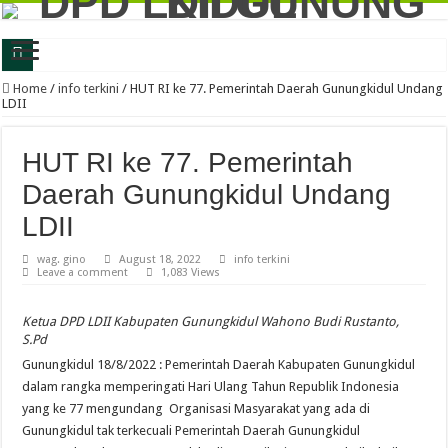
Latih Jiwa Kritis dan Problem Solving, Generus LDII Gunungkidul Gelar FGD
Home
/
info terkini
/
HUT RI ke 77. Pemerintah Daerah Gunungkidul Undang
LDII
Perkuat Karakter dan Daya Juang, Ratusan Generasi Muda LDII Gunungkidul Iku
LDII Gunungkidul dan Kejari Perkuat Sinergi, Kesadaran Hukum Jadi Bekal Me
HUT RI ke 77. Pemerintah
LDII Gunungkidul Gandeng DLH, Siapkan Gerakan Bakti untuk Negeri 2026 De
Daerah Gunungkidul Undang
LDII Gunungkidul Ambil Bagian dalam Gerakan Jumat Bersih, Dorong Kolabor
LDII
Festival Anak Sholeh 2026 LDII Gunungkidul Perkuat Keilmuan Agama Generasi
wag. gino
August 18, 2022
info terkini
Leave a comment
1,083 Views
LDII Gunungkidul dan BSI Jalin Kerjasama, Perkuat Ekosistem Ekonomi Syaria
Generus Gunungkidul Ukir Prestasi Nasional, Alfan Fadillah Buktikan Kuliah F
Ketua DPD LDII Kabupaten Gunungkidul Wahono Budi Rustanto,
S.Pd
FGD LDII Gunungkidul Kupas Psikologi Anak dan Remaja, Perkuat Strategi Ceta
Gunungkidul 18/8/2022 : Pemerintah Daerah Kabupaten Gunungkidul
LDII Gunungkidul Ikuti Aksi Bersih-Bersih Sampah Memperingati Hari Lingkun
dalam rangka memperingati Hari Ulang Tahun Republik Indonesia
yang ke 77 mengundang Organisasi Masyarakat yang ada di
Gunungkidul tak terkecuali Pemerintah Daerah Gunungkidul