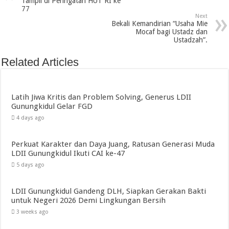
Tampil di Peringatan HUT RI ke
77
Next
Bekali Kemandirian “Usaha Mie
Mocaf bagi Ustadz dan
Ustadzah”.
Related Articles
Latih Jiwa Kritis dan Problem Solving, Generus LDII
Gunungkidul Gelar FGD
4 days ago
Perkuat Karakter dan Daya Juang, Ratusan Generasi Muda
LDII Gunungkidul Ikuti CAI ke-47
5 days ago
LDII Gunungkidul Gandeng DLH, Siapkan Gerakan Bakti
untuk Negeri 2026 Demi Lingkungan Bersih
3 weeks ago