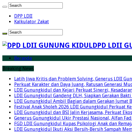
DPP LDII
Kalkulator Zakat
DPD LDII G
Beranda
Breaking News
Latih Jiwa Kritis dan Problem Solving, Generus LDII G
Perkuat Karakter dan Daya Juang, Ratusan Generasi Mud
LDII Gunungkidul dan Kejari Perkuat Sinergi, Kesadar
LDII Gunungkidul Gandeng DLH, Siapkan Gerakan Bakti
LDII Gunungkidul Ambil Bagian dalam Gerakan Jumat 
Festival Anak Sholeh 2026 LDII Gunungkidul Perkuat K
LDII Gunungkidul dan BSI Jalin Kerjasama, Perkuat Ek
Generus Gunungkidul Ukir Prestasi Nasional, Alfan Fad
FGD LDII Gunungkidul Kupas Psikologi Anak dan Remaja,
LDII Gunungkidul Ikuti Aksi Bersih-Bersih Sampah Me