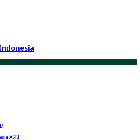
Indonesia
ng
esia ASRI