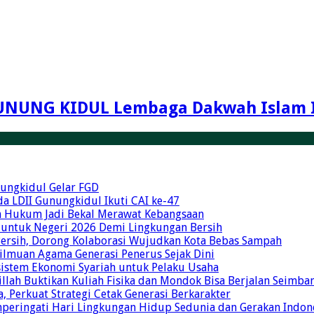
UNUNG KIDUL Lembaga Dakwah Islam 
unungkidul Gelar FGD
a LDII Gunungkidul Ikuti CAI ke-47
an Hukum Jadi Bekal Merawat Kebangsaan
 untuk Negeri 2026 Demi Lingkungan Bersih
Bersih, Dorong Kolaborasi Wujudkan Kota Bebas Sampah
eilmuan Agama Generasi Penerus Sejak Dini
osistem Ekonomi Syariah untuk Pelaku Usaha
illah Buktikan Kuliah Fisika dan Mondok Bisa Berjalan Seimba
 Perkuat Strategi Cetak Generasi Berkarakter
mperingati Hari Lingkungan Hidup Sedunia dan Gerakan Indon