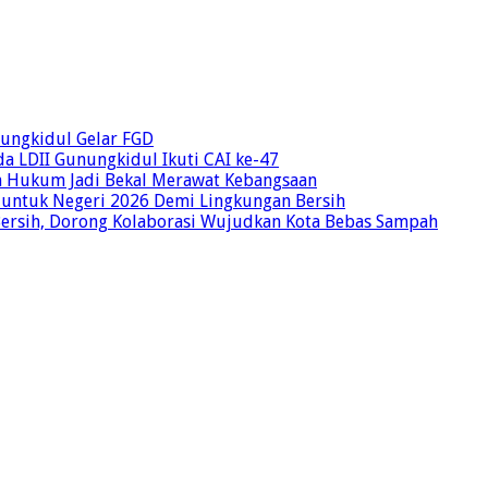
unungkidul Gelar FGD
a LDII Gunungkidul Ikuti CAI ke-47
an Hukum Jadi Bekal Merawat Kebangsaan
 untuk Negeri 2026 Demi Lingkungan Bersih
Bersih, Dorong Kolaborasi Wujudkan Kota Bebas Sampah