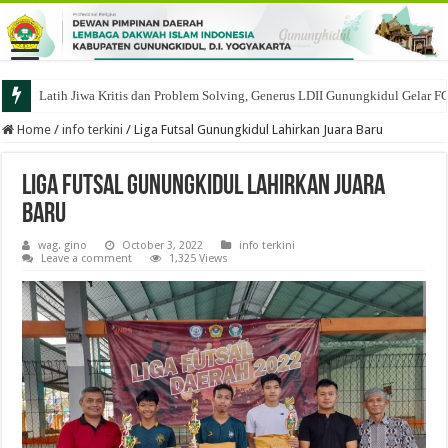
Latih Jiwa Kritis dan Problem Solving, Generus LDII Gunungkidul Gelar F
Home
/
info terkini
/
Liga Futsal Gunungkidul Lahirkan Juara Baru
Liga Futsal Gunungkidul Lahirkan Juara
Baru
wag. gino
October 3, 2022
info terkini
Leave a comment
1,325 Views