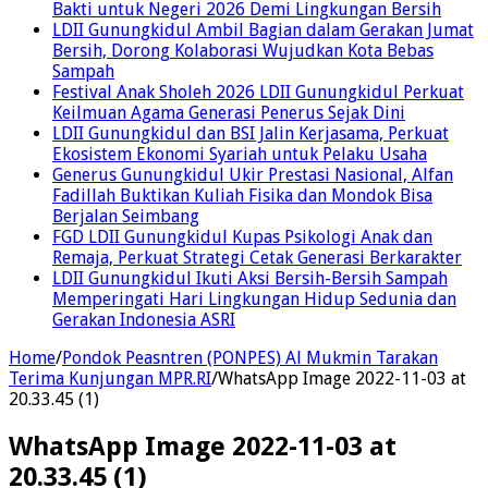
Bakti untuk Negeri 2026 Demi Lingkungan Bersih
LDII Gunungkidul Ambil Bagian dalam Gerakan Jumat
Bersih, Dorong Kolaborasi Wujudkan Kota Bebas
Sampah
Festival Anak Sholeh 2026 LDII Gunungkidul Perkuat
Keilmuan Agama Generasi Penerus Sejak Dini
LDII Gunungkidul dan BSI Jalin Kerjasama, Perkuat
Ekosistem Ekonomi Syariah untuk Pelaku Usaha
Generus Gunungkidul Ukir Prestasi Nasional, Alfan
Fadillah Buktikan Kuliah Fisika dan Mondok Bisa
Berjalan Seimbang
FGD LDII Gunungkidul Kupas Psikologi Anak dan
Remaja, Perkuat Strategi Cetak Generasi Berkarakter
LDII Gunungkidul Ikuti Aksi Bersih-Bersih Sampah
Memperingati Hari Lingkungan Hidup Sedunia dan
Gerakan Indonesia ASRI
Home
/
Pondok Peasntren (PONPES) Al Mukmin Tarakan
Terima Kunjungan MPR.RI
/
WhatsApp Image 2022-11-03 at
20.33.45 (1)
WhatsApp Image 2022-11-03 at
20.33.45 (1)