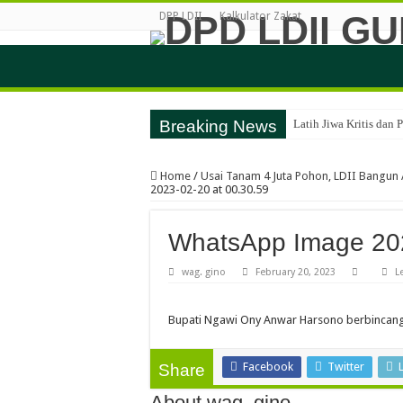
DPP LDII
Kalkulator Zakat
Breaking News
Latih Jiwa Kritis dan
Perkuat Karakter dan
Home
/
Usai Tanam 4 Juta Pohon, LDII Bangun
LDII Gunungkidul dan
2023-02-20 at 00.30.59
LDII Gunungkidul Gan
WhatsApp Image 202
LDII Gunungkidul Amb
Festival Anak Sholeh
wag. gino
February 20, 2023
L
LDII Gunungkidul dan
Bupati Ngawi Ony Anwar Harsono berbincang
Generus Gunungkidul U
FGD LDII Gunungkidul 
Facebook
Twitter
Share
LDII Gunungkidul Iku
About wag. gino