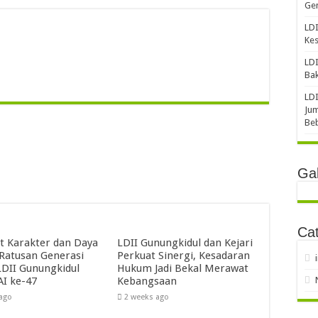
Gen
LDI
Ke
LDI
Bak
LDI
Jum
Be
Gal
Cat
t Karakter dan Daya
LDII Gunungkidul dan Kejari
 Ratusan Generasi
Perkuat Sinergi, Kesadaran
DII Gunungkidul
Hukum Jadi Bekal Merawat
AI ke-47
Kebangsaan
 ago
2 weeks ago