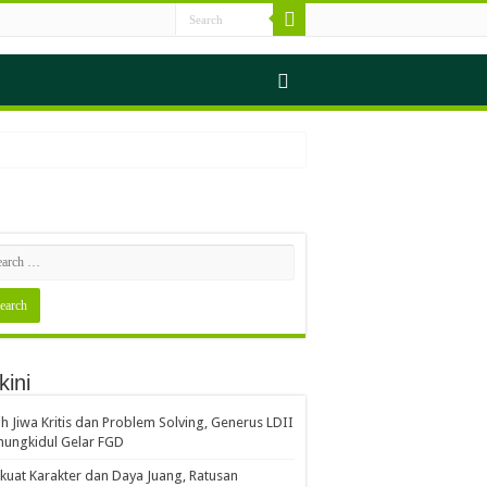
s Sampah
kini
erjalan Seimbang
ih Jiwa Kritis dan Problem Solving, Generus LDII
ungkidul Gelar FGD
Gerakan Indonesia ASRI
kuat Karakter dan Daya Juang, Ratusan