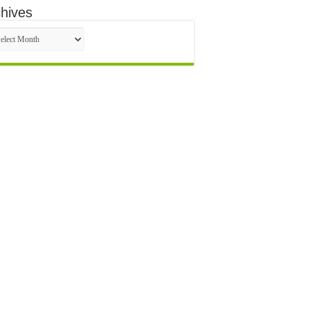
hives
hives