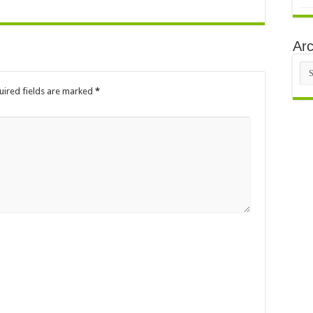
Arc
Arc
uired fields are marked
*