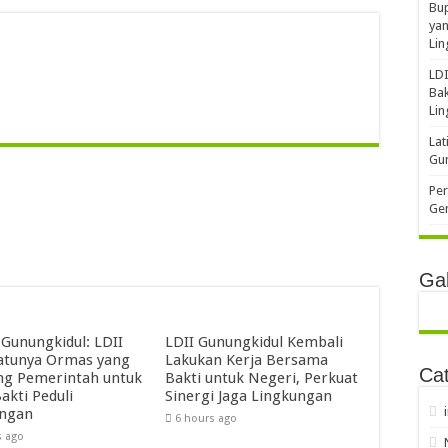
Bup
yan
Li
LDI
Bak
Li
Lat
Gun
Per
Gen
Gal
 Gunungkidul: LDII
LDII Gunungkidul Kembali
atunya Ormas yang
Lakukan Kerja Bersama
Cat
g Pemerintah untuk
Bakti untuk Negeri, Perkuat
akti Peduli
Sinergi Jaga Lingkungan
ungan
6 hours ago
s ago