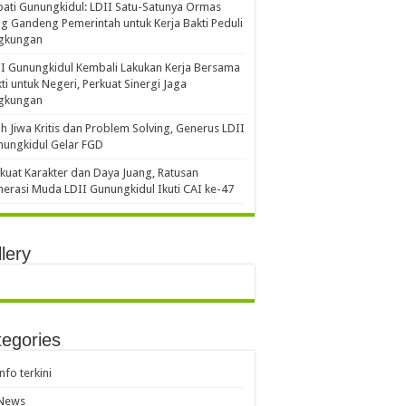
ati Gunungkidul: LDII Satu-Satunya Ormas
g Gandeng Pemerintah untuk Kerja Bakti Peduli
ngkungan
I Gunungkidul Kembali Lakukan Kerja Bersama
ti untuk Negeri, Perkuat Sinergi Jaga
ngkungan
ih Jiwa Kritis dan Problem Solving, Generus LDII
ungkidul Gelar FGD
kuat Karakter dan Daya Juang, Ratusan
erasi Muda LDII Gunungkidul Ikuti CAI ke-47
lery
egories
info terkini
News