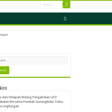
kungan
gkungan
n
kini
s Sampah
u dari Delapan Bidang Pengabdian LDII
akukan Bersama Pemkab Gunungkidul, Fokus
a Lingkungan