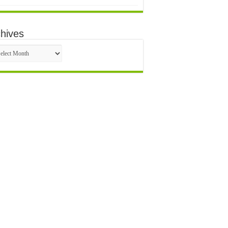
hives
hives