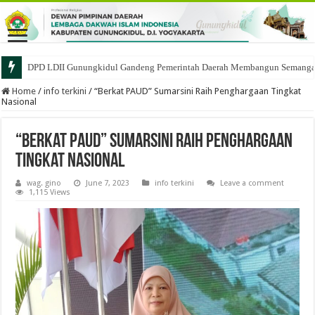
DPD LDII Gunungkidul Gandeng Pemerintah Daerah Membangun Semangat 
Home
/
info terkini
/
“Berkat PAUD” Sumarsini Raih Penghargaan Tingkat
Nasional
“Berkat PAUD” Sumarsini Raih Penghargaan
Tingkat Nasional
wag. gino
June 7, 2023
info terkini
Leave a comment
1,115 Views