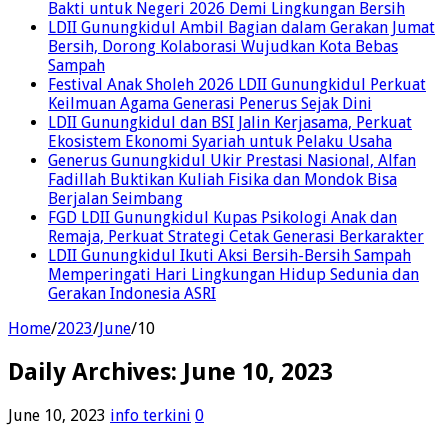
Bakti untuk Negeri 2026 Demi Lingkungan Bersih
LDII Gunungkidul Ambil Bagian dalam Gerakan Jumat
Bersih, Dorong Kolaborasi Wujudkan Kota Bebas
Sampah
Festival Anak Sholeh 2026 LDII Gunungkidul Perkuat
Keilmuan Agama Generasi Penerus Sejak Dini
LDII Gunungkidul dan BSI Jalin Kerjasama, Perkuat
Ekosistem Ekonomi Syariah untuk Pelaku Usaha
Generus Gunungkidul Ukir Prestasi Nasional, Alfan
Fadillah Buktikan Kuliah Fisika dan Mondok Bisa
Berjalan Seimbang
FGD LDII Gunungkidul Kupas Psikologi Anak dan
Remaja, Perkuat Strategi Cetak Generasi Berkarakter
LDII Gunungkidul Ikuti Aksi Bersih-Bersih Sampah
Memperingati Hari Lingkungan Hidup Sedunia dan
Gerakan Indonesia ASRI
Home
/
2023
/
June
/
10
Daily Archives:
June 10, 2023
June 10, 2023
info terkini
0