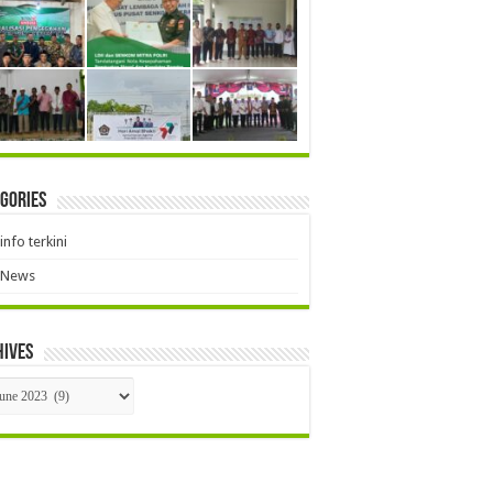
gories
info terkini
News
hives
hives