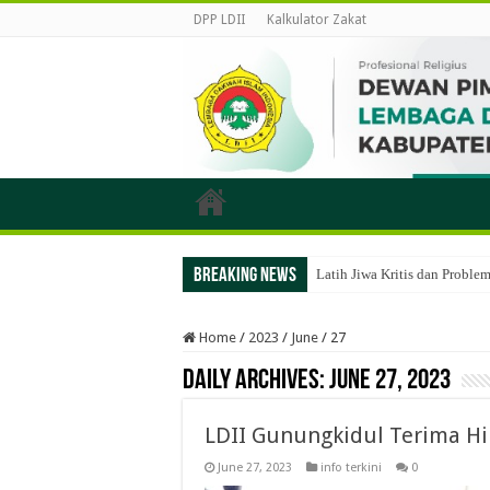
DPP LDII
Kalkulator Zakat
Breaking News
Latih Jiwa Kritis dan Probl
Home
/
2023
/
June
/
27
Daily Archives:
June 27, 2023
LDII Gunungkidul Terima Hi
June 27, 2023
info terkini
0