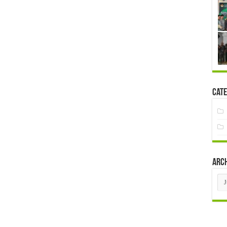
Cate
Arc
Arc