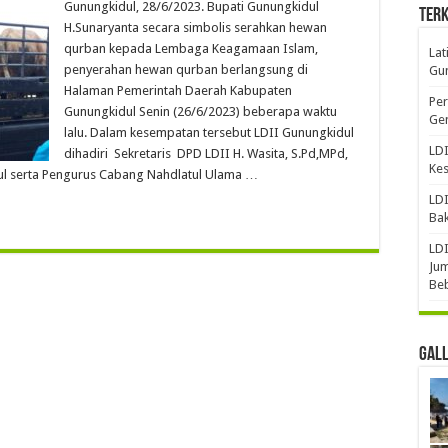
Gunungkidul, 28/6/2023. Bupati Gunungkidul
Terk
H.Sunaryanta secara simbolis serahkan hewan
qurban kepada Lembaga Keagamaan Islam,
Lat
penyerahan hewan qurban berlangsung di
Gun
Halaman Pemerintah Daerah Kabupaten
Per
Gunungkidul Senin (26/6/2023) beberapa waktu
Gen
lalu. Dalam kesempatan tersebut LDII Gunungkidul
LDI
dihadiri Sekretaris DPD LDII H. Wasita, S.Pd,MPd,
Ke
 serta Pengurus Cabang Nahdlatul Ulama …
LDI
Bak
LDI
Jum
Be
Gal