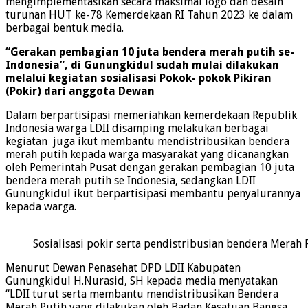
mengimplementasikan secara maksimal logo dan desain
turunan HUT ke-78 Kemerdekaan RI Tahun 2023 ke dalam
berbagai bentuk media.
“Gerakan pembagian 10 juta bendera merah putih se-
Indonesia”, di Gunungkidul sudah mulai dilakukan
melalui kegiatan sosialisasi Pokok- pokok Pikiran
(Pokir) dari anggota Dewan
Dalam berpartisipasi memeriahkan kemerdekaan Republik
Indonesia warga LDII disamping melakukan berbagai
kegiatan juga ikut membantu mendistribusikan bendera
merah putih kepada warga masyarakat yang dicanangkan
oleh Pemerintah Pusat dengan gerakan pembagian 10 juta
bendera merah putih se Indonesia, sedangkan LDII
Gunungkidul ikut berpartisipasi membantu penyalurannya
kepada warga.
Sosialisasi pokir serta pendistribusian bendera Merah 
Menurut Dewan Penasehat DPD LDII Kabupaten
Gunungkidul H.Nurasid, SH kepada media menyatakan
“LDII turut serta membantu mendistribusikan Bendera
Merah Putih yang dilakukan oleh Badan Kesatuan Bangsa