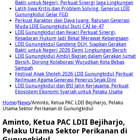
Bakti untuk Negeri, Perkuat Sinergi Jaga Lingkungan
Latih Jiwa Kritis dan Problem Solving, Generus LDII
Gunungkidul Gelar FGD
Perkuat Karakter dan Daya Juang, Ratusan Generasi
Muda LDII Gunungkidul Ikuti CAI ke-47
LDII Gunungkidul dan Kejari Perkuat Sinergi,
Kesadaran Hukum Jadi Bekal Merawat Kebangsaan
LDII Gunungkidul Gandeng DLH, Siapkan Gerakan
Bakti untuk Negeri 2026 Demi Lingkungan Bersih
LDII Gunungkidul Ambil Bagian dalam Gerakan Jumat
Bersih, Dorong Kolaborasi Wujudkan Kota Bebas
Sampah
Festival Anak Sholeh 2026 LDII Gunungkidul Perkuat
Keilmuan Agama Generasi Penerus Sejak Dini
LDII Gunungkidul dan BSI Jalin Kerjasama, Perkuat
Ekosistem Ekonomi Syariah untuk Pelaku Usaha
Home
/
News
/
Aminto, Ketua PAC LDII Bejiharjo, Pelaku
Utama Sektor Perikanan di Gunungkidul
Aminto, Ketua PAC LDII Bejiharjo,
Pelaku Utama Sektor Perikanan di
Gunungkidul