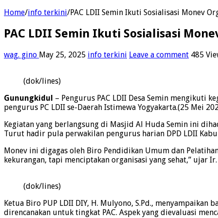
Home
/
info terkini
/
PAC LDII Semin Ikuti Sosialisasi Monev Or
PAC LDII Semin Ikuti Sosialisasi Mone
wag. gino
May 25, 2025
info terkini
Leave a comment
485 Vie
(dok/lines)
Gunungkidul
– Pengurus PAC LDII Desa Semin mengikuti keg
pengurus PC LDII se-Daerah Istimewa Yogyakarta.(25 Mei 20
Kegiatan yang berlangsung di Masjid Al Huda Semin ini diha
Turut hadir pula perwakilan pengurus harian DPD LDII Kabu
Monev ini digagas oleh Biro Pendidikan Umum dan Pelatihan 
kekurangan, tapi menciptakan organisasi yang sehat,” ujar Ir
(dok/lines)
Ketua Biro PUP LDII DIY, H. Mulyono, S.Pd., menyampaikan 
direncanakan untuk tingkat PAC. Aspek yang dievaluasi mencak