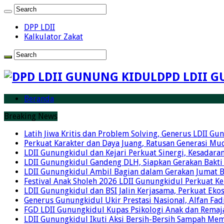
DPP LDII
Kalkulator Zakat
DPD LDII G
Beranda
Breaking News
Latih Jiwa Kritis dan Problem Solving, Generus LDII G
Perkuat Karakter dan Daya Juang, Ratusan Generasi Mud
LDII Gunungkidul dan Kejari Perkuat Sinergi, Kesadar
LDII Gunungkidul Gandeng DLH, Siapkan Gerakan Bakti
LDII Gunungkidul Ambil Bagian dalam Gerakan Jumat 
Festival Anak Sholeh 2026 LDII Gunungkidul Perkuat K
LDII Gunungkidul dan BSI Jalin Kerjasama, Perkuat Ek
Generus Gunungkidul Ukir Prestasi Nasional, Alfan Fad
FGD LDII Gunungkidul Kupas Psikologi Anak dan Remaja,
LDII Gunungkidul Ikuti Aksi Bersih-Bersih Sampah Me