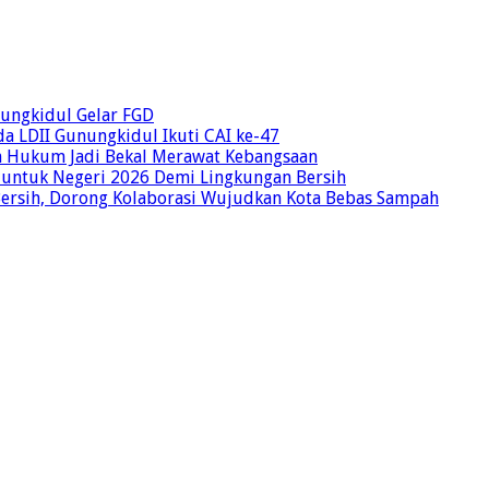
unungkidul Gelar FGD
a LDII Gunungkidul Ikuti CAI ke-47
an Hukum Jadi Bekal Merawat Kebangsaan
 untuk Negeri 2026 Demi Lingkungan Bersih
Bersih, Dorong Kolaborasi Wujudkan Kota Bebas Sampah