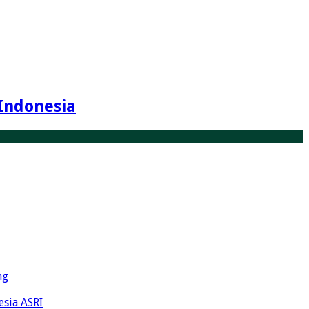
Indonesia
ng
esia ASRI