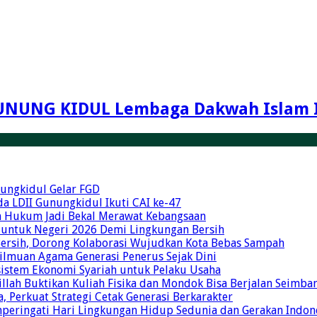
UNUNG KIDUL Lembaga Dakwah Islam 
unungkidul Gelar FGD
a LDII Gunungkidul Ikuti CAI ke-47
an Hukum Jadi Bekal Merawat Kebangsaan
 untuk Negeri 2026 Demi Lingkungan Bersih
Bersih, Dorong Kolaborasi Wujudkan Kota Bebas Sampah
eilmuan Agama Generasi Penerus Sejak Dini
osistem Ekonomi Syariah untuk Pelaku Usaha
illah Buktikan Kuliah Fisika dan Mondok Bisa Berjalan Seimba
 Perkuat Strategi Cetak Generasi Berkarakter
mperingati Hari Lingkungan Hidup Sedunia dan Gerakan Indon