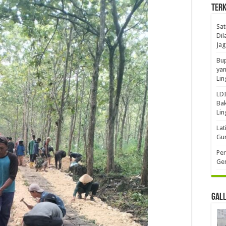
Terk
Sat
Dil
Jag
Bup
yan
Li
LDI
Bak
Li
Lat
Gun
Per
Gen
Gal