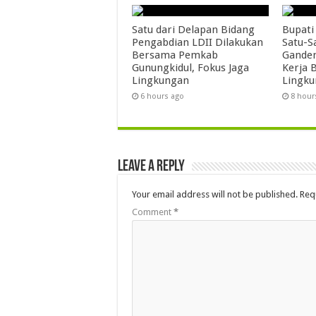
Satu dari Delapan Bidang
Bupati
Pengabdian LDII Dilakukan
Satu-S
Bersama Pemkab
Ganden
Gunungkidul, Fokus Jaga
Kerja B
Lingkungan
Lingk
6 hours ago
8 hour
Leave a Reply
Your email address will not be published.
Req
Comment
*