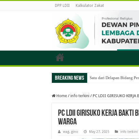
DPP LDII
Kalkulator Zakat
Breaking News
Satu dari Delapan Bidang P
Home
/
info terkini
/
PC LDII GIRISUKO KERJ
PC LDII GIRISUKO KERJA BAKT
WARGA
wag. gino
May 27, 2025
info terkini