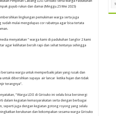
lakukan Pimpinan Cabang LDII Girisuko serta warga Padukuhan
Arc
ompak guyub rukun dan damai (Minggu.25 Mei 2025)
membersihkan lingkungan pemukiman warga serta juga
 sudah mulai mengelupas cor rabatnya agar bisa tertata
aman.
 media menyatakan “ warga kami di padukuhan Sanglor 2 kami
tar agar kelihatan bersih rapi dan sehat tentunya sehingga
ini bersama warga untuk memperbaiki jalan yang rusak dan
untuk dibersihkan supaya air lancar ketika hujan dan tidak
ir terangnya”.
nyatakan, “Warga LDII di Girisuko ini selalu bisa bersinergi
ti dalam kegiatan kemasyarakatan serta dengan berbagai
n, seperti juga dengan kegiatan gotong royong yang selalu
 meningkatkan kerukunan dan kekompakan sesama warga Girisuko