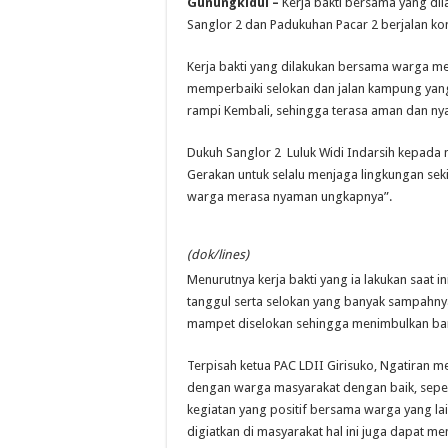
Gunungkidul –
Kerja bakti bersama yang di
Sanglor 2 dan Padukuhan Pacar 2 berjalan k
Kerja bakti yang dilakukan bersama warga 
memperbaiki selokan dan jalan kampung yang
rampi Kembali, sehingga terasa aman dan ny
Dukuh Sanglor 2 Luluk Widi Indarsih kepada
Gerakan untuk selalu menjaga lingkungan seki
warga merasa nyaman ungkapnya”.
(dok/lines)
Menurutnya kerja bakti yang ia lakukan saat 
tanggul serta selokan yang banyak sampahnya 
mampet diselokan sehingga menimbulkan banj
Terpisah ketua PAC LDII Girisuko, Ngatiran me
dengan warga masyarakat dengan baik, seper
kegiatan yang positif bersama warga yang lai
digiatkan di masyarakat hal ini juga dapat