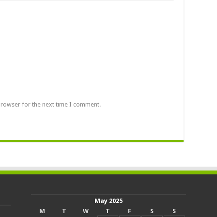
browser for the next time I comment.
May 2025
M
T
W
T
F
S
S