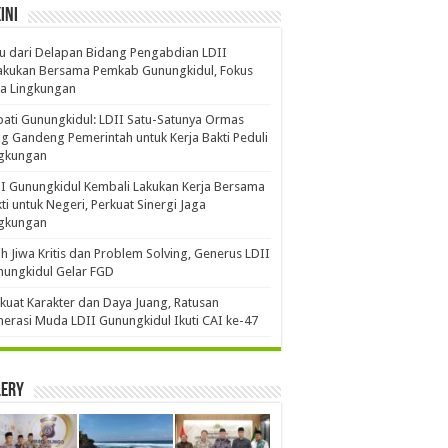
ini
u dari Delapan Bidang Pengabdian LDII
akukan Bersama Pemkab Gunungkidul, Fokus
a Lingkungan
ati Gunungkidul: LDII Satu-Satunya Ormas
g Gandeng Pemerintah untuk Kerja Bakti Peduli
ngkungan
I Gunungkidul Kembali Lakukan Kerja Bersama
ti untuk Negeri, Perkuat Sinergi Jaga
ngkungan
ih Jiwa Kritis dan Problem Solving, Generus LDII
ungkidul Gelar FGD
kuat Karakter dan Daya Juang, Ratusan
erasi Muda LDII Gunungkidul Ikuti CAI ke-47
lery