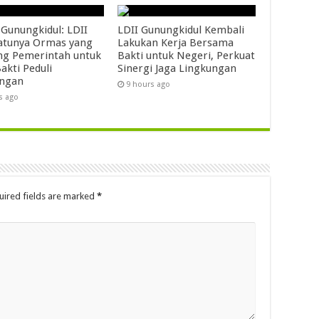
 Gunungkidul: LDII
LDII Gunungkidul Kembali
atunya Ormas yang
Lakukan Kerja Bersama
g Pemerintah untuk
Bakti untuk Negeri, Perkuat
akti Peduli
Sinergi Jaga Lingkungan
ungan
9 hours ago
s ago
uired fields are marked
*