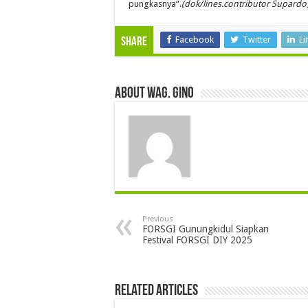
pungkasnya”.
(dok/lines.contributor Supardo
Facebook
Twitter
Li
Share
About wag. gino
Previous
FORSGI Gunungkidul Siapkan
Festival FORSGI DIY 2025
Related Articles