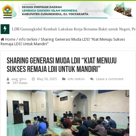
LDII Gunungkidul Kembali Lakukan Kerja Bersama Bakti untuk Negeri, Pe
Home
/
info terkini
/
Sharing Generasi Muda LDII “Kiat Menuju Sukses
Remaja LDII Untuk Mandiri”
Sharing Generasi Muda LDII “Kiat Menuju
Sukses Remaja LDII Untuk Mandiri”
wag. gino
May 30, 2025
info terkini
Leave a comment
397 Views