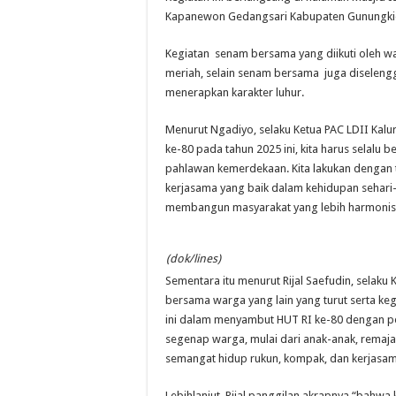
Kapanewon Gedangsari Kabupaten Gunungki
Kegiatan senam bersama yang diikuti oleh w
meriah, selain senam bersama juga diselen
menerapkan karakter luhur.
Menurut Ngadiyo, selaku Ketua PAC LDII Ka
ke-80 pada tahun 2025 ini, kita harus selal
pahlawan kemerdekaan. Kita lakukan dengan
kerjasama yang baik dalam kehidupan sehari-ha
membangun masyarakat yang lebih harmonis 
(dok/lines)
Sementara itu menurut Rijal Saefudin, selaku
bersama warga yang lain yang turut serta kegi
ini dalam menyambut HUT RI ke-80 dengan pe
segenap warga, mulai dari anak-anak, remaja
semangat hidup rukun, kompak, dan kerjasama
Lebihlanjut Rijal panggilan akrapnya “bahwa 