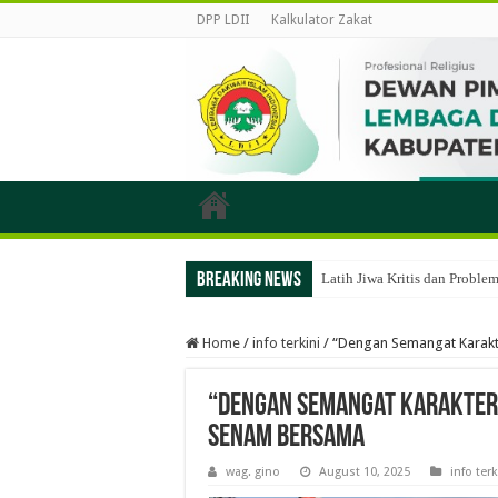
DPP LDII
Kalkulator Zakat
Breaking News
Latih Jiwa Kritis dan Probl
Home
/
info terkini
/
“Dengan Semangat Karakt
“Dengan Semangat Karakter 
Senam Bersama
wag. gino
August 10, 2025
info terk