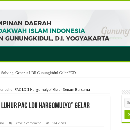
em Solving, Generus LDII Gunungkidul Gelar FGD
er Luhur PAC LDII Hargomulyo” Gelar Senam Bersama
Luhur PAC LDII Hargomulyo” Gelar
ini
Leave a comment
634 Views