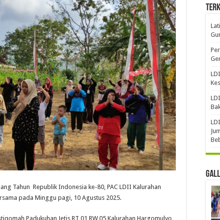
Terk
Lat
Gun
Per
Gen
LDI
Ke
LDI
Bak
LDI
Jum
Be
Gal
ang Tahun Republik Indonesia ke-80, PAC LDII Kalurahan
sama pada Minggu pagi, 10 Agustus 2025.
Istiqomah Padukuhan Jetis RT 01 RW 05 Kalurahan Hargomulyo