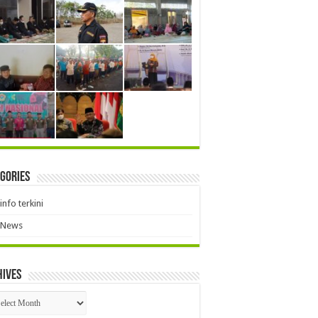
gories
info terkini
News
hives
hives