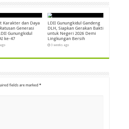
t Karakter dan Daya
LDII Gunungkidul Gandeng
 Ratusan Generasi
DLH, Siapkan Gerakan Bakti
DII Gunungkidul
untuk Negeri 2026 Demi
AI ke-47
Lingkungan Bersih
 ago
3 weeks ago
uired fields are marked
*