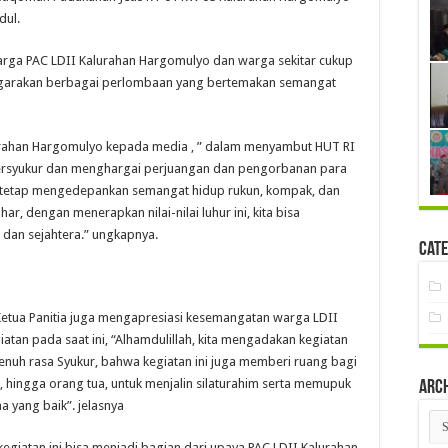
dul.
arga PAC LDII Kalurahan Hargomulyo dan warga sekitar cukup
ggarakan berbagai perlombaan yang bertemakan semangat
lurahan Hargomulyo kepada media , ” dalam menyambut HUT RI
u bersyukur dan menghargai perjuangan dan pengorbanan para
 tetap mengedepankan semangat hidup rukun, kompak, dan
r, dengan menerapkan nilai-nilai luhur ini, kita bisa
dan sejahtera.” ungkapnya.
Cate
 Ketua Panitia juga mengapresiasi kesemangatan warga LDII
atan pada saat ini, “Alhamdulillah, kita mengadakan kegiatan
nuh rasa Syukur, bahwa kegiatan ini juga memberi ruang bagi
, hingga orang tua, untuk menjalin silaturahim serta memupuk
Arc
 yang baik”. jelasnya
Arc
kegiatan ini bisa menjadi bagian dari upaya PAC LDII Kalurahan