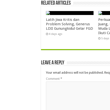
Related Articles
Latih Jiwa Kritis dan
Perkua
Problem Solving, Generus
Juang,
LDII Gunungkidul Gelar FGD
Muda L
Ikuti C
4 days ago
5 days
Leave a Reply
Your email address will not be published.
Req
Comment
*