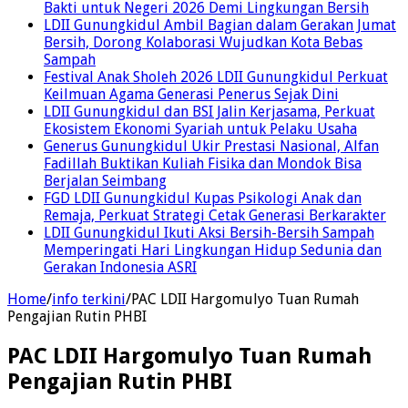
Bakti untuk Negeri 2026 Demi Lingkungan Bersih
LDII Gunungkidul Ambil Bagian dalam Gerakan Jumat
Bersih, Dorong Kolaborasi Wujudkan Kota Bebas
Sampah
Festival Anak Sholeh 2026 LDII Gunungkidul Perkuat
Keilmuan Agama Generasi Penerus Sejak Dini
LDII Gunungkidul dan BSI Jalin Kerjasama, Perkuat
Ekosistem Ekonomi Syariah untuk Pelaku Usaha
Generus Gunungkidul Ukir Prestasi Nasional, Alfan
Fadillah Buktikan Kuliah Fisika dan Mondok Bisa
Berjalan Seimbang
FGD LDII Gunungkidul Kupas Psikologi Anak dan
Remaja, Perkuat Strategi Cetak Generasi Berkarakter
LDII Gunungkidul Ikuti Aksi Bersih-Bersih Sampah
Memperingati Hari Lingkungan Hidup Sedunia dan
Gerakan Indonesia ASRI
Home
/
info terkini
/
PAC LDII Hargomulyo Tuan Rumah
Pengajian Rutin PHBI
PAC LDII Hargomulyo Tuan Rumah
Pengajian Rutin PHBI