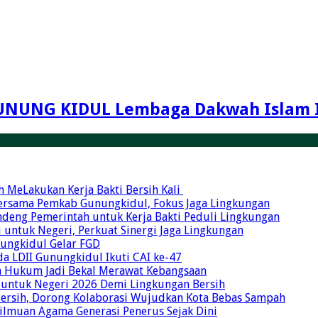
UNUNG KIDUL Lembaga Dakwah Islam 
MeLakukan Kerja Bakti Bersih Kali ‎
Bersama Pemkab Gunungkidul, Fokus Jaga Lingkungan
ndeng Pemerintah untuk Kerja Bakti Peduli Lingkungan
 untuk Negeri, Perkuat Sinergi Jaga Lingkungan
unungkidul Gelar FGD
a LDII Gunungkidul Ikuti CAI ke-47
an Hukum Jadi Bekal Merawat Kebangsaan
 untuk Negeri 2026 Demi Lingkungan Bersih
Bersih, Dorong Kolaborasi Wujudkan Kota Bebas Sampah
eilmuan Agama Generasi Penerus Sejak Dini