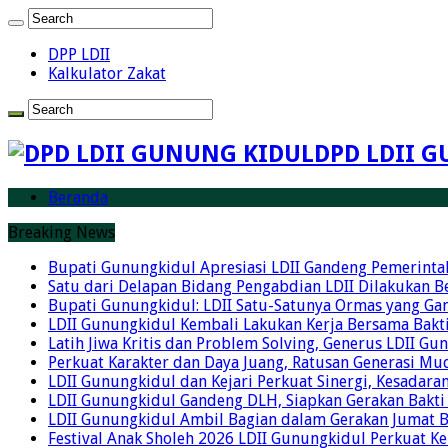
DPP LDII
Kalkulator Zakat
DPD LDII G
Beranda
Breaking News
Bupati Gunungkidul Apresiasi LDII Gandeng Pemerintah 
Satu dari Delapan Bidang Pengabdian LDII Dilakukan 
Bupati Gunungkidul: LDII Satu-Satunya Ormas yang Ga
LDII Gunungkidul Kembali Lakukan Kerja Bersama Bakti
Latih Jiwa Kritis dan Problem Solving, Generus LDII G
Perkuat Karakter dan Daya Juang, Ratusan Generasi Mud
LDII Gunungkidul dan Kejari Perkuat Sinergi, Kesadar
LDII Gunungkidul Gandeng DLH, Siapkan Gerakan Bakti
LDII Gunungkidul Ambil Bagian dalam Gerakan Jumat 
Festival Anak Sholeh 2026 LDII Gunungkidul Perkuat K