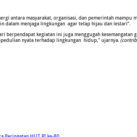
sinergi antara masyarakat, organisasi, dan pemerintah mampu 
lain dalam menjaga lingkungan agar tetap hijau dan lestari”.
ri berpendapat kegiatan ini juga menggugah kesemangatan gen
 kepedulian nyata terhadap lingkungan hidup,” ujarnya.
(contrib
a Peringatan HUT RI ke-80