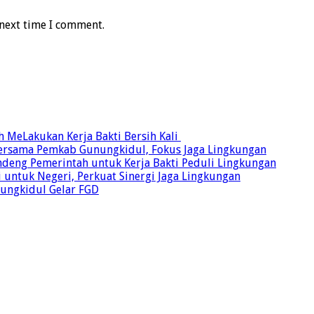
 next time I comment.
MeLakukan Kerja Bakti Bersih Kali ‎
Bersama Pemkab Gunungkidul, Fokus Jaga Lingkungan
ndeng Pemerintah untuk Kerja Bakti Peduli Lingkungan
 untuk Negeri, Perkuat Sinergi Jaga Lingkungan
unungkidul Gelar FGD