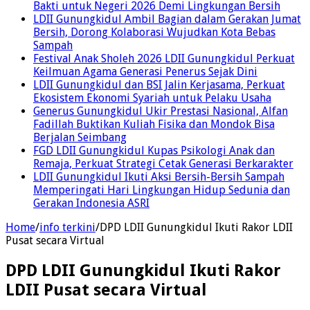
Bakti untuk Negeri 2026 Demi Lingkungan Bersih
LDII Gunungkidul Ambil Bagian dalam Gerakan Jumat
Bersih, Dorong Kolaborasi Wujudkan Kota Bebas
Sampah
Festival Anak Sholeh 2026 LDII Gunungkidul Perkuat
Keilmuan Agama Generasi Penerus Sejak Dini
LDII Gunungkidul dan BSI Jalin Kerjasama, Perkuat
Ekosistem Ekonomi Syariah untuk Pelaku Usaha
Generus Gunungkidul Ukir Prestasi Nasional, Alfan
Fadillah Buktikan Kuliah Fisika dan Mondok Bisa
Berjalan Seimbang
FGD LDII Gunungkidul Kupas Psikologi Anak dan
Remaja, Perkuat Strategi Cetak Generasi Berkarakter
LDII Gunungkidul Ikuti Aksi Bersih-Bersih Sampah
Memperingati Hari Lingkungan Hidup Sedunia dan
Gerakan Indonesia ASRI
Home
/
info terkini
/
DPD LDII Gunungkidul Ikuti Rakor LDII
Pusat secara Virtual
DPD LDII Gunungkidul Ikuti Rakor
LDII Pusat secara Virtual