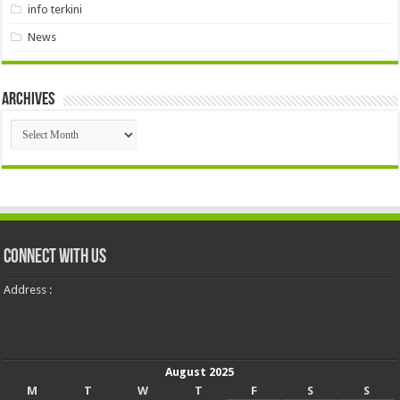
info terkini
News
Archives
Archives
Connect With Us
Address :
August 2025
M
T
W
T
F
S
S