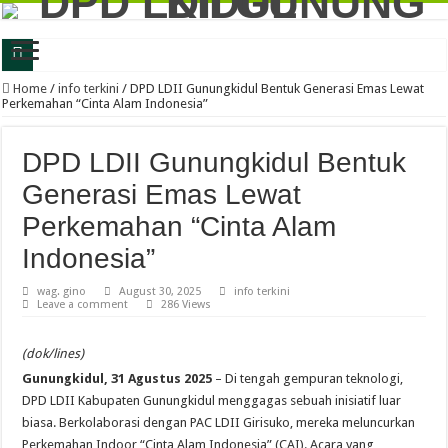
Latih Jiwa Kritis dan Problem Solving, Generus LDII Gunungkidul Gelar FGD
Home
/
info terkini
/
DPD LDII Gunungkidul Bentuk Generasi Emas Lewat
Perkemahan “Cinta Alam Indonesia”
Perkuat Karakter dan Daya Juang, Ratusan Generasi Muda LDII Gunungkidul Iku
LDII Gunungkidul dan Kejari Perkuat Sinergi, Kesadaran Hukum Jadi Bekal Me
DPD LDII Gunungkidul Bentuk
LDII Gunungkidul Gandeng DLH, Siapkan Gerakan Bakti untuk Negeri 2026 De
Generasi Emas Lewat
LDII Gunungkidul Ambil Bagian dalam Gerakan Jumat Bersih, Dorong Kolabor
Perkemahan “Cinta Alam
Festival Anak Sholeh 2026 LDII Gunungkidul Perkuat Keilmuan Agama Generasi
Indonesia”
LDII Gunungkidul dan BSI Jalin Kerjasama, Perkuat Ekosistem Ekonomi Syaria
wag. gino
August 30, 2025
info terkini
Leave a comment
286 Views
Generus Gunungkidul Ukir Prestasi Nasional, Alfan Fadillah Buktikan Kuliah F
FGD LDII Gunungkidul Kupas Psikologi Anak dan Remaja, Perkuat Strategi Ceta
(dok/lines)
LDII Gunungkidul Ikuti Aksi Bersih-Bersih Sampah Memperingati Hari Lingkun
Gunungkidul, 31 Agustus 2025
– Di tengah gempuran teknologi,
DPD LDII Kabupaten Gunungkidul menggagas sebuah inisiatif luar
biasa. Berkolaborasi dengan PAC LDII Girisuko, mereka meluncurkan
Perkemahan Indoor “Cinta Alam Indonesia” (CAI). Acara yang