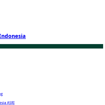
Indonesia
ng
esia ASRI