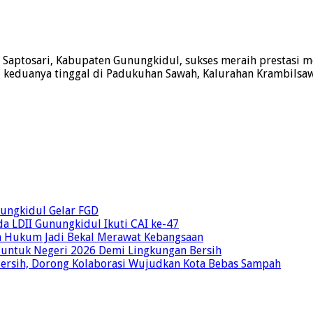
n Saptosari, Kabupaten Gunungkidul, sukses meraih prestasi
n), keduanya tinggal di Padukuhan Sawah, Kalurahan Krambilsa
unungkidul Gelar FGD
a LDII Gunungkidul Ikuti CAI ke-47
an Hukum Jadi Bekal Merawat Kebangsaan
 untuk Negeri 2026 Demi Lingkungan Bersih
Bersih, Dorong Kolaborasi Wujudkan Kota Bebas Sampah