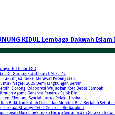
UNUNG KIDUL Lembaga Dakwah Islam 
unungkidul Gelar FGD
a LDII Gunungkidul Ikuti CAI ke-47
an Hukum Jadi Bekal Merawat Kebangsaan
 untuk Negeri 2026 Demi Lingkungan Bersih
Bersih, Dorong Kolaborasi Wujudkan Kota Bebas Sampah
eilmuan Agama Generasi Penerus Sejak Dini
osistem Ekonomi Syariah untuk Pelaku Usaha
illah Buktikan Kuliah Fisika dan Mondok Bisa Berjalan Seimba
 Perkuat Strategi Cetak Generasi Berkarakter
mperingati Hari Lingkungan Hidup Sedunia dan Gerakan Indon