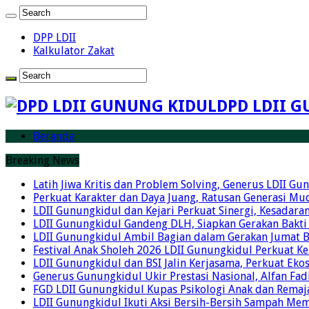
DPP LDII
Kalkulator Zakat
DPD LDII G
Beranda
Breaking News
Latih Jiwa Kritis dan Problem Solving, Generus LDII G
Perkuat Karakter dan Daya Juang, Ratusan Generasi Mud
LDII Gunungkidul dan Kejari Perkuat Sinergi, Kesadar
LDII Gunungkidul Gandeng DLH, Siapkan Gerakan Bakti
LDII Gunungkidul Ambil Bagian dalam Gerakan Jumat 
Festival Anak Sholeh 2026 LDII Gunungkidul Perkuat K
LDII Gunungkidul dan BSI Jalin Kerjasama, Perkuat Ek
Generus Gunungkidul Ukir Prestasi Nasional, Alfan Fad
FGD LDII Gunungkidul Kupas Psikologi Anak dan Remaja,
LDII Gunungkidul Ikuti Aksi Bersih-Bersih Sampah Me