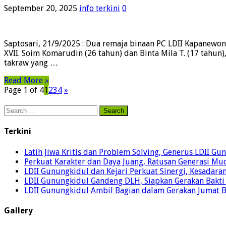
September 20, 2025
info terkini
0
Saptosari, 21/9/2025 : Dua remaja binaan PC LDII Kapanewo
XVII. Soim Komarudin (26 tahun) dan Binta Mila T. (17 tahu
takraw yang …
Read More »
Page 1 of 4
1
2
3
4
»
Search
for:
Terkini
Latih Jiwa Kritis dan Problem Solving, Generus LDII G
Perkuat Karakter dan Daya Juang, Ratusan Generasi Mud
LDII Gunungkidul dan Kejari Perkuat Sinergi, Kesadar
LDII Gunungkidul Gandeng DLH, Siapkan Gerakan Bakti
LDII Gunungkidul Ambil Bagian dalam Gerakan Jumat 
Gallery