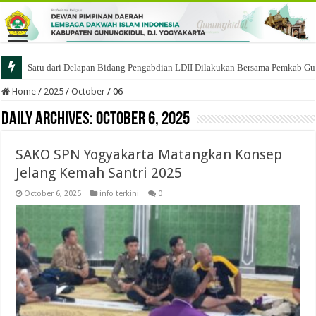
Satu dari Delapan Bidang Pengabdian LDII Dilakukan Bersama Pemkab Gu
Bupati Gunungkidul: LDII Satu-Satunya Ormas yang Gandeng Pemerintah 
Home
/
2025
/
October
/
06
Daily Archives:
October 6, 2025
SAKO SPN Yogyakarta Matangkan Konsep
Jelang Kemah Santri 2025
October 6, 2025
info terkini
0