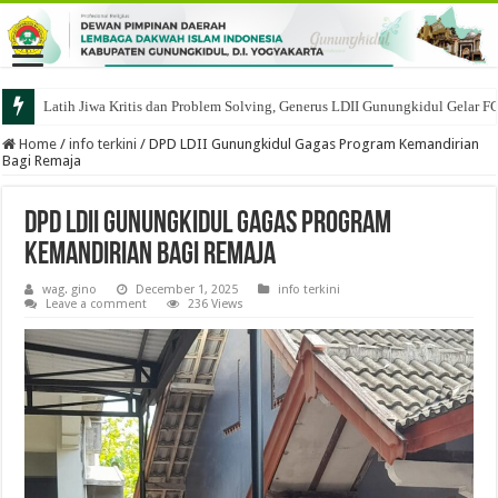
Latih Jiwa Kritis dan Problem Solving, Generus LDII Gunungkidul Gelar F
Home
/
info terkini
/
DPD LDII Gunungkidul Gagas Program Kemandirian
Bagi Remaja
DPD LDII Gunungkidul Gagas Program
Kemandirian Bagi Remaja
wag. gino
December 1, 2025
info terkini
Leave a comment
236 Views