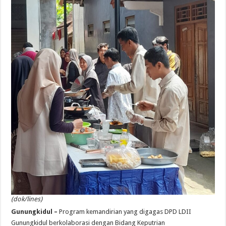
(dok/lines)
Gunungkidul –
Program kemandirian yang digagas DPD LDII
Gunungkidul berkolaborasi dengan Bidang Keputrian