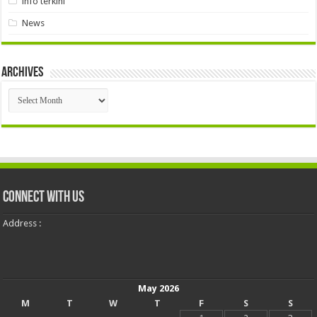
info terkini
News
Archives
Archives
Connect With Us
Address :
May 2026
M
T
W
T
F
S
S