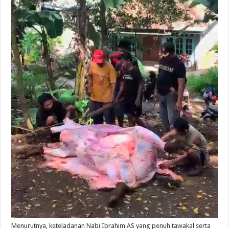
Menurutnya, keteladanan Nabi Ibrahim AS yang penuh tawakal serta