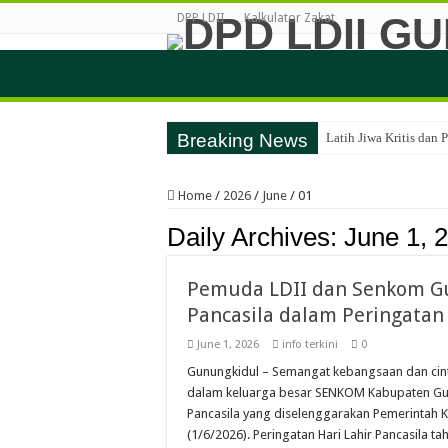
DPP LDII
Kalkulator Zakat
Breaking News
Latih Jiwa Kritis dan
Perkuat Karakter dan
Home
/
2026
/
June
/
01
LDII Gunungkidul dan
Daily Archives:
June 1, 
LDII Gunungkidul Gan
LDII Gunungkidul Amb
Pemuda LDII dan Senkom G
Festival Anak Sholeh
Pancasila dalam Peringatan 
LDII Gunungkidul dan
June 1, 2026
info terkini
0
Generus Gunungkidul U
Gunungkidul – Semangat kebangsaan dan cint
dalam keluarga besar SENKOM Kabupaten Gun
FGD LDII Gunungkidul 
Pancasila yang diselenggarakan Pemerintah K
LDII Gunungkidul Iku
(1/6/2026). Peringatan Hari Lahir Pancasila