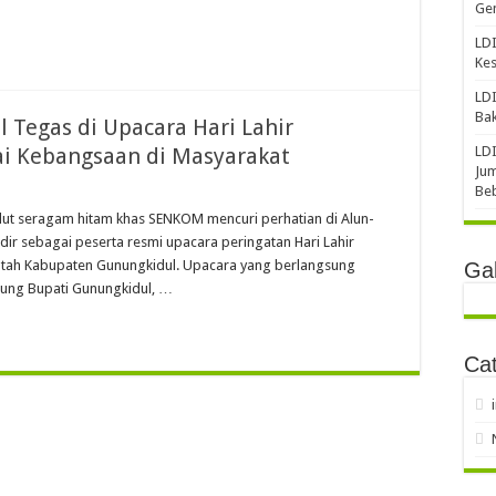
Gen
LDI
Ke
LDI
Bak
Tegas di Upacara Hari Lahir
lai Kebangsaan di Masyarakat
LDI
Jum
Be
alut seragam hitam khas SENKOM mencuri perhatian di Alun-
ir sebagai peserta resmi upacara peringatan Hari Lahir
intah Kabupaten Gunungkidul. Upacara yang berlangsung
Gal
sung Bupati Gunungkidul, …
Cat