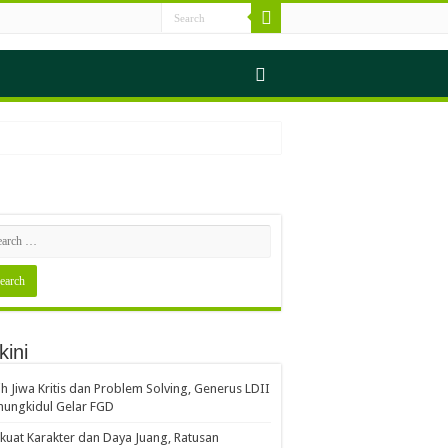
s Sampah
kini
erjalan Seimbang
ih Jiwa Kritis dan Problem Solving, Generus LDII
ungkidul Gelar FGD
Gerakan Indonesia ASRI
kuat Karakter dan Daya Juang, Ratusan