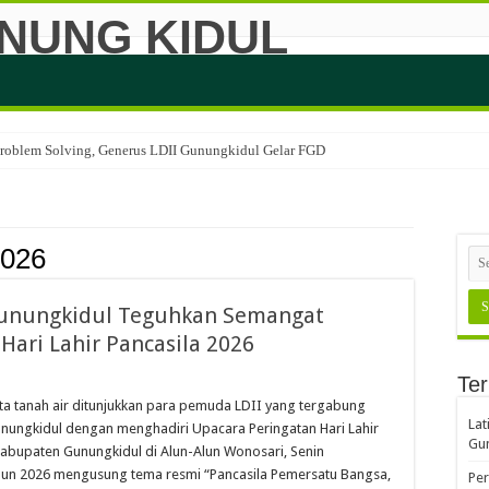
 Problem Solving, Generus LDII Gunungkidul Gelar FGD
 Daya Juang, Ratusan Generasi Muda LDII Gunungkidul Ikuti CAI ke-47
 Kejari Perkuat Sinergi, Kesadaran Hukum Jadi Bekal Merawat Kebangsaan
2026
deng DLH, Siapkan Gerakan Bakti untuk Negeri 2026 Demi Lingkungan Bersih
il Bagian dalam Gerakan Jumat Bersih, Dorong Kolaborasi Wujudkan Kota Beba
unungkidul Teguhkan Semangat
 2026 LDII Gunungkidul Perkuat Keilmuan Agama Generasi Penerus Sejak Dini
Hari Lahir Pancasila 2026
 BSI Jalin Kerjasama, Perkuat Ekosistem Ekonomi Syariah untuk Pelaku Usaha
Ter
kir Prestasi Nasional, Alfan Fadillah Buktikan Kuliah Fisika dan Mondok Bisa B
a tanah air ditunjukkan para pemuda LDII yang tergabung
Lat
ungkidul dengan menghadiri Upacara Peringatan Hari Lahir
Kupas Psikologi Anak dan Remaja, Perkuat Strategi Cetak Generasi Berkarakter
Gun
abupaten Gunungkidul di Alun-Alun Wonosari, Senin
ti Aksi Bersih-Bersih Sampah Memperingati Hari Lingkungan Hidup Sedunia dan 
 tahun 2026 mengusung tema resmi “Pancasila Pemersatu Bangsa,
Per