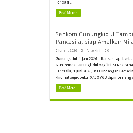
Fondasi …
Read More »
Senkom Gunungkidul Tampil 
Pancasila, Siap Amalkan Ni
June 1, 2026
info terkini
0
Gunungkidul, 1 Juni 2026 – Barisan rapi berb
Alun Pemda Gunungkidul pagi ini. SENKOM had
Pancasila, 1 Juni 2026, atas undangan Pemer
khidmat sejak pukul 07.30 WIB dipimpin lang
Read More »