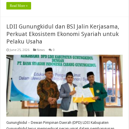
Read More »
LDII Gunungkidul dan BSI Jalin Kerjasama,
Perkuat Ekosistem Ekonomi Syariah untuk
Pelaku Usaha
June 25, 2026
News
0
Gunungkidul – Dewan Pimpinan Daerah (DPD) LDII Kabupaten
Gunungkidul terus memperkuat peran umat dalam pembangunan