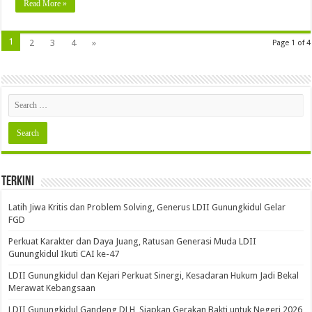
Read More »
1
2
3
4
»
Page 1 of 4
Terkini
Latih Jiwa Kritis dan Problem Solving, Generus LDII Gunungkidul Gelar
FGD
Perkuat Karakter dan Daya Juang, Ratusan Generasi Muda LDII
Gunungkidul Ikuti CAI ke-47
LDII Gunungkidul dan Kejari Perkuat Sinergi, Kesadaran Hukum Jadi Bekal
Merawat Kebangsaan
LDII Gunungkidul Gandeng DLH, Siapkan Gerakan Bakti untuk Negeri 2026