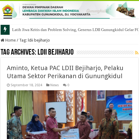
Latih Jiwa Kritis dan Problem Solving, Generus LDII Gunungkidul Gelar F
Home
/
Tag:
ldii bejiharjo
Tag Archives:
ldii bejiharjo
Aminto, Ketua PAC LDII Bejiharjo, Pelaku
Utama Sektor Perikanan di Gunungkidul
September 18, 2024
News
0