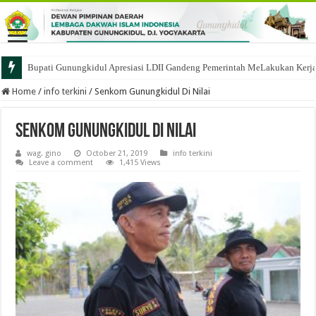
Bupati Gunungkidul Apresiasi LDII Gandeng Pemerintah MeLakukan Kerja B
Home
/
info terkini
/
Senkom Gunungkidul Di Nilai
Senkom Gunungkidul Di Nilai
wag. gino
October 21, 2019
info terkini
Leave a comment
1,415 Views