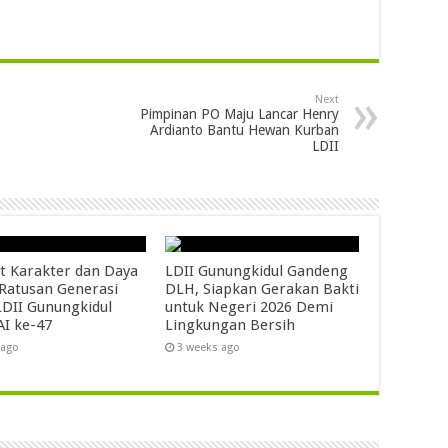
Next
Pimpinan PO Maju Lancar Henry
Ardianto Bantu Hewan Kurban
LDII
t Karakter dan Daya
LDII Gunungkidul Gandeng
 Ratusan Generasi
DLH, Siapkan Gerakan Bakti
DII Gunungkidul
untuk Negeri 2026 Demi
AI ke-47
Lingkungan Bersih
 ago
3 weeks ago