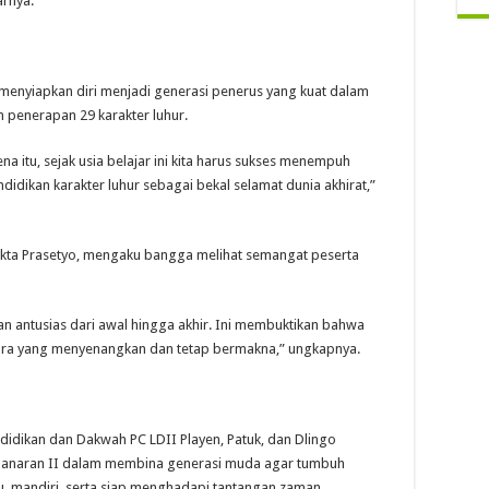
arnya.
menyiapkan diri menjadi generasi penerus yang kuat dalam
n penerapan 29 karakter luhur.
a itu, sejak usia belajar ini kita harus sukses menempuh
idikan karakter luhur sebagai bekal selamat dunia akhirat,”
 Okta Prasetyo, mengaku bangga melihat semangat peserta
dan antusias dari awal hingga akhir. Ini membuktikan bahwa
cara yang menyenangkan dan tetap bermakna,” ungkapnya.
endidikan dan Dakwah PC LDII Playen, Patuk, dan Dlingo
 Banaran II dalam membina generasi muda agar tumbuh
mu, mandiri, serta siap menghadapi tantangan zaman.