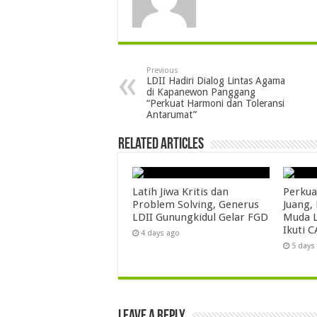
Previous
LDII Hadiri Dialog Lintas Agama
di Kapanewon Panggang
“Perkuat Harmoni dan Toleransi
Antarumat”
Related Articles
Latih Jiwa Kritis dan
Perkua
Problem Solving, Generus
Juang,
LDII Gunungkidul Gelar FGD
Muda L
Ikuti C
4 days ago
5 days
Leave a Reply