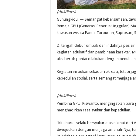
(dok/lines)
Gunungkidul — Semangat kebersamaan, tawa c
Remaja GPU (Generasi Penerus Unggulan) Masji
kawasan wisata Pantai Toroudan, Saptosari, S
Di tengah debur ombak dan indahnya pesisir 
kegiatan edukatif dan pembinaan karakter. Mu
aksi bersih pantai dilakukan dengan penuh an
Kegiatan ini bukan sekadar rekreasi, tetapi 
kepedulian sosial, serta semangat menjaga am
(dok/lines)
Pembina GPU, Riswanto, mengingatkan para g
menghadirkan rasa syukur dan kepedulian.
“Kita harus selalu bersyukur atas nikmat dari
diwujudkan dengan menjaga amanah-Nya, ter