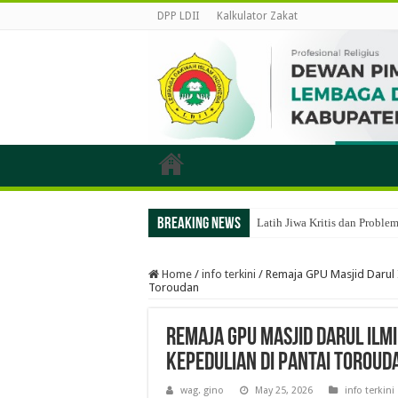
DPP LDII
Kalkulator Zakat
Breaking News
Latih Jiwa Kritis dan Probl
Home
/
info terkini
/
Remaja GPU Masjid Darul 
Toroudan
Remaja GPU Masjid Darul Ilm
Kepedulian di Pantai Toroud
wag. gino
May 25, 2026
info terkini