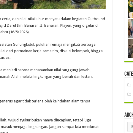
eria, dan nilai-nilai luhur menyatu dalam kegiatan Outbound
d Darul Ilmi Banaran II, Banaran, Playen, yang digelar di
abtu (16/5/2026).
selatan Gunungkidul, puluhan remaja mengikuti berbagai
lai dari permainan kerja sama tim, diskusi kelompok, hingga
tusias.
juga menjadi sarana menanamkan nilai tanggung jawab,
Cate
anah Allah melalui lingkungan yang bersih dan lestari.
enerus agar tidak terlena oleh keindahan alam tanpa
Arc
 Allah. Wujud syukur bukan hanya diucapkan, tetapi juga
Arc
masuk menjaga lingkungan. Jangan sampai kita menikmati