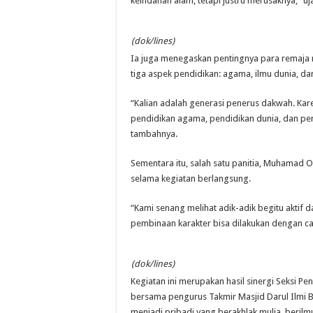
keindahan alam, tetapi justru merusaknya,” uj
(dok/lines)
Ia juga menegaskan pentingnya para remaja 
tiga aspek pendidikan: agama, ilmu dunia, da
“Kalian adalah generasi penerus dakwah. Karen
pendidikan agama, pendidikan dunia, dan pend
tambahnya.
Sementara itu, salah satu panitia, Muhamad
selama kegiatan berlangsung.
“Kami senang melihat adik-adik begitu aktif 
pembinaan karakter bisa dilakukan dengan 
(dok/lines)
Kegiatan ini merupakan hasil sinergi Seksi P
bersama pengurus Takmir Masjid Darul Ilmi
menjadi pribadi yang berakhlak mulia, beril