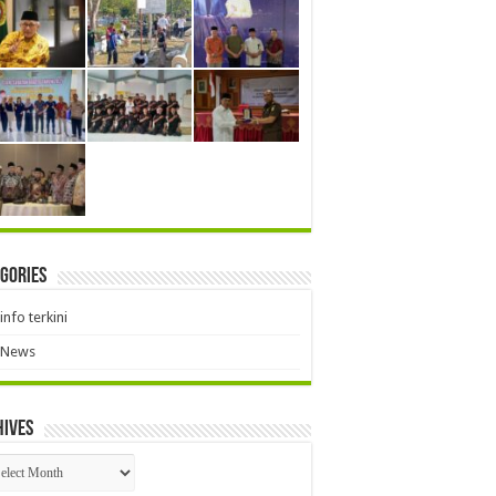
gories
info terkini
News
hives
hives