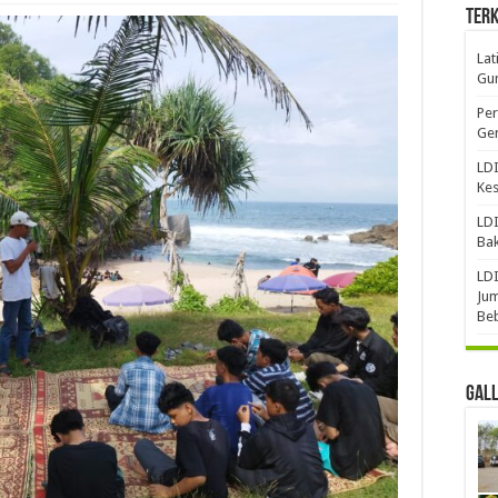
Terk
Lat
Gun
Per
Gen
LDI
Ke
LDI
Bak
LDI
Jum
Be
Gal