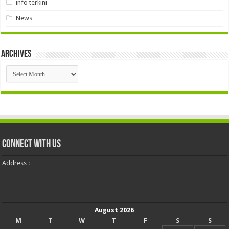
info terkini
News
Archives
Archives
Connect With Us
Address :
August 2026
M
T
W
T
F
S
S