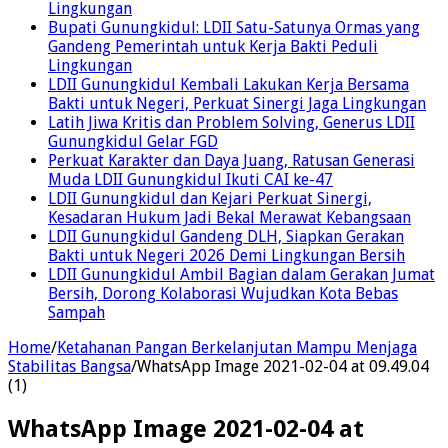
Lingkungan
Bupati Gunungkidul: LDII Satu-Satunya Ormas yang
Gandeng Pemerintah untuk Kerja Bakti Peduli
Lingkungan
LDII Gunungkidul Kembali Lakukan Kerja Bersama
Bakti untuk Negeri, Perkuat Sinergi Jaga Lingkungan
Latih Jiwa Kritis dan Problem Solving, Generus LDII
Gunungkidul Gelar FGD
Perkuat Karakter dan Daya Juang, Ratusan Generasi
Muda LDII Gunungkidul Ikuti CAI ke-47
LDII Gunungkidul dan Kejari Perkuat Sinergi,
Kesadaran Hukum Jadi Bekal Merawat Kebangsaan
LDII Gunungkidul Gandeng DLH, Siapkan Gerakan
Bakti untuk Negeri 2026 Demi Lingkungan Bersih
LDII Gunungkidul Ambil Bagian dalam Gerakan Jumat
Bersih, Dorong Kolaborasi Wujudkan Kota Bebas
Sampah
Home
/
Ketahanan Pangan Berkelanjutan Mampu Menjaga
Stabilitas Bangsa
/
WhatsApp Image 2021-02-04 at 09.49.04
(1)
WhatsApp Image 2021-02-04 at