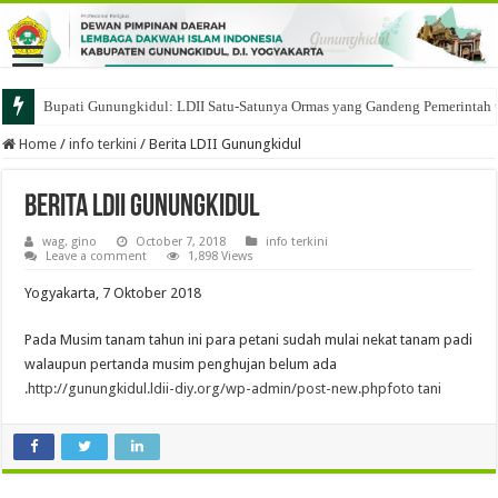
Bupati Gunungkidul: LDII Satu-Satunya Ormas yang Gandeng Pemerintah 
Home
/
info terkini
/
Berita LDII Gunungkidul
Berita LDII Gunungkidul
wag. gino
October 7, 2018
info terkini
Leave a comment
1,898 Views
Yogyakarta, 7 Oktober 2018
Pada Musim tanam tahun ini para petani sudah mulai nekat tanam padi
walaupun pertanda musim penghujan belum ada
.
http://gunungkidul.ldii-diy.org/wp-admin/post-new.php
foto tani