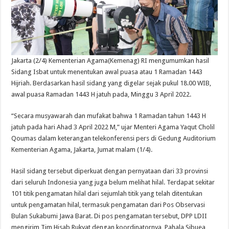
Jakarta (2/4) Kementerian Agama(Kemenag) RI mengumumkan hasil
Sidang Isbat untuk menentukan awal puasa atau 1 Ramadan 1443
Hijriah. Berdasarkan hasil sidang yang digelar sejak pukul 18.00 WIB,
awal puasa Ramadan 1443 H jatuh pada, Minggu 3 April 2022.
“Secara musyawarah dan mufakat bahwa 1 Ramadan tahun 1443 H
jatuh pada hari Ahad 3 April 2022 M,” ujar Menteri Agama Yaqut Cholil
Qoumas dalam keterangan telekonferensi pers di Gedung Auditorium
Kementerian Agama, Jakarta, Jumat malam (1/4).
Hasil sidang tersebut diperkuat dengan pernyataan dari 33 provinsi
dari seluruh Indonesia yang juga belum melihat hilal. Terdapat sekitar
101 titik pengamatan hilal dari sejumlah titik yang telah ditentukan
untuk pengamatan hilal, termasuk pengamatan dari Pos Observasi
Bulan Sukabumi Jawa Barat. Di pos pengamatan tersebut, DPP LDII
mengirim Tim Hisab Rukyat dengan koordinatornya, Pahala Sibuea