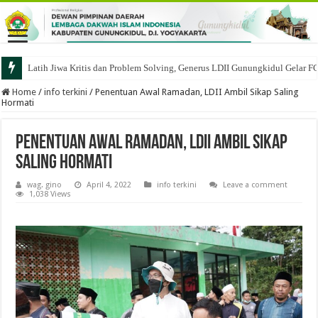
Latih Jiwa Kritis dan Problem Solving, Generus LDII Gunungkidul Gelar F
Home
/
info terkini
/
Penentuan Awal Ramadan, LDII Ambil Sikap Saling
Hormati
Penentuan Awal Ramadan, LDII Ambil Sikap
Saling Hormati
wag. gino
April 4, 2022
info terkini
Leave a comment
1,038 Views