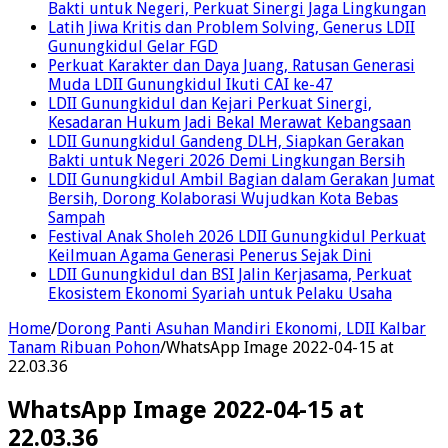
Bakti untuk Negeri, Perkuat Sinergi Jaga Lingkungan
Latih Jiwa Kritis dan Problem Solving, Generus LDII
Gunungkidul Gelar FGD
Perkuat Karakter dan Daya Juang, Ratusan Generasi
Muda LDII Gunungkidul Ikuti CAI ke-47
LDII Gunungkidul dan Kejari Perkuat Sinergi,
Kesadaran Hukum Jadi Bekal Merawat Kebangsaan
LDII Gunungkidul Gandeng DLH, Siapkan Gerakan
Bakti untuk Negeri 2026 Demi Lingkungan Bersih
LDII Gunungkidul Ambil Bagian dalam Gerakan Jumat
Bersih, Dorong Kolaborasi Wujudkan Kota Bebas
Sampah
Festival Anak Sholeh 2026 LDII Gunungkidul Perkuat
Keilmuan Agama Generasi Penerus Sejak Dini
LDII Gunungkidul dan BSI Jalin Kerjasama, Perkuat
Ekosistem Ekonomi Syariah untuk Pelaku Usaha
Home
/
Dorong Panti Asuhan Mandiri Ekonomi, LDII Kalbar
Tanam Ribuan Pohon
/
WhatsApp Image 2022-04-15 at
22.03.36
WhatsApp Image 2022-04-15 at
22.03.36