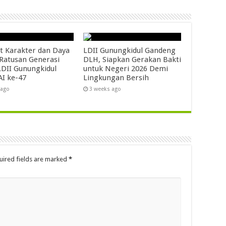
t Karakter dan Daya
LDII Gunungkidul Gandeng
 Ratusan Generasi
DLH, Siapkan Gerakan Bakti
DII Gunungkidul
untuk Negeri 2026 Demi
AI ke-47
Lingkungan Bersih
 ago
3 weeks ago
uired fields are marked
*