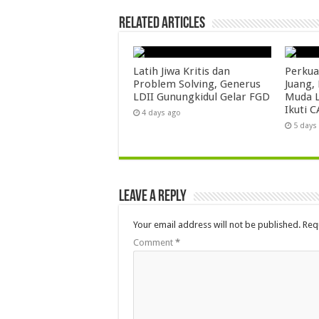
Related Articles
Latih Jiwa Kritis dan
Perkua
Problem Solving, Generus
Juang,
LDII Gunungkidul Gelar FGD
Muda L
Ikuti C
4 days ago
5 days
Leave a Reply
Your email address will not be published.
Req
Comment
*