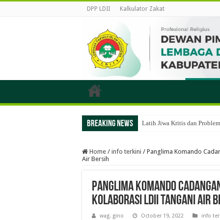
DPP LDII
Kalkulator Zakat
Breaking News
Latih Jiwa Kritis dan Probl
Home
/
info terkini
/
Panglima Komando Cadanga
Air Bersih
Panglima Komando Cadangan 
Kolaborasi LDII Tangani Air B
wag. gino
October 19, 2022
info ter