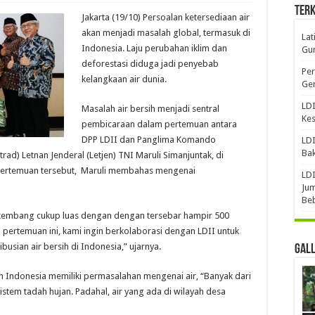
Terk
Jakarta (19/10) Persoalan ketersediaan air
akan menjadi masalah global, termasuk di
Lat
Indonesia. Laju perubahan iklim dan
Gun
deforestasi diduga jadi penyebab
Per
kelangkaan air dunia.
Gen
LDI
Masalah air bersih menjadi sentral
Ke
pembicaraan dalam pertemuan antara
DPP LDII dan Panglima Komando
LDI
Bak
ad) Letnan Jenderal (Letjen) TNI Maruli Simanjuntak, di
 pertemuan tersebut, Maruli membahas mengenai
LDI
Jum
Be
rkembang cukup luas dengan dengan tersebar hampir 500
pertemuan ini, kami ingin berkolaborasi dengan LDII untuk
sian air bersih di Indonesia,” ujarnya.
Gal
ah Indonesia memiliki permasalahan mengenai air, “Banyak dari
tem tadah hujan. Padahal, air yang ada di wilayah desa