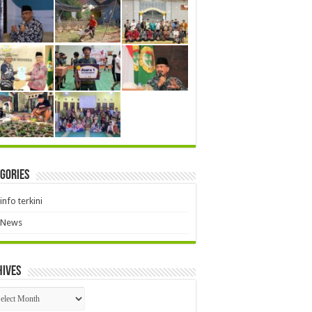
gories
info terkini
News
hives
hives