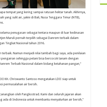
apa tempat yang kering sampai ratusan hektar tanah. Akhirnya,
yang sulit air, yakni di Bali, Nusa Tenggara Timur (NTB),
mi.
 selama penugasan sebagai tentara maupun di luar kedinasan
Letjen Maruli pernah terpilih sebagai Danrem terbaik dalam
an Tingkat Nasional tahun 2016.
n terbaik. Namun menjadi nilai tambah bagi saya, ada penilaian
ki pengairan sehingga petani bisa bercocok tanam dengan
 Danrem Terbaik Nasional dalam bidang ketahanan pangan,”
II KH. Chriswanto Santoso mengatakan LDII siap untuk
i permasalahan air bersih.
anangkan oleh Pangkostrad. Kami dan seluruh jajaran akan
g ada di Indonesia untuk membantu menyalurkan air bersih,”