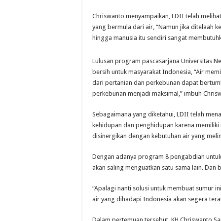
Chriswanto menyampaikan, LDII telah melihat 
yang bermula dari air, “Namun jika ditelaah 
hingga manusia itu sendiri sangat membutuhka
Lulusan program pascasarjana Universitas Ne
bersih untuk masyarakat Indonesia, “Air mem
dari pertanian dan perkebunan dapat bertumb
perkebunan menjadi maksimal,” imbuh Chris
Sebagaimana yang diketahui, LDII telah mena
kehidupan dan penghidupan karena memiliki 
disinergikan dengan kebutuhan air yang mel
Dengan adanya program 8 pengabdian untuk b
akan saling menguatkan satu sama lain. Dan b
“Apalagi nanti solusi untuk membuat sumur ini
air yang dihadapi Indonesia akan segera tera
Dalam pertemuan tersebut, KH Chriswanto Sa