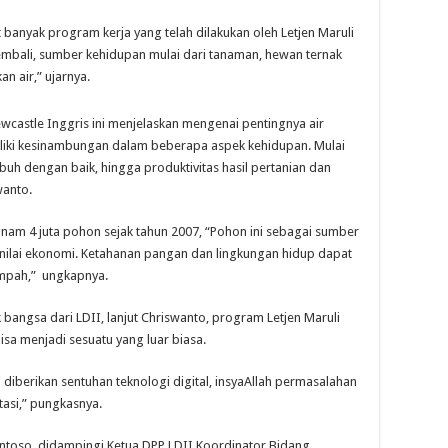
banyak program kerja yang telah dilakukan oleh Letjen Maruli
kembali, sumber kehidupan mulai dari tanaman, hewan ternak
n air,” ujarnya.
wcastle Inggris ini menjelaskan mengenai pentingnya air
iliki kesinambungan dalam beberapa aspek kehidupan. Mulai
uh dengan baik, hingga produktivitas hasil pertanian dan
wanto.
nam 4 juta pohon sejak tahun 2007, “Pohon ini sebagai sumber
nilai ekonomi. Ketahanan pangan dan lingkungan hidup dapat
impah,” ungkapnya.
angsa dari LDII, lanjut Chriswanto, program Letjen Maruli
isa menjadi sesuatu yang luar biasa.
 diberikan sentuhan teknologi digital, insyaAllah permasalahan
tasi,” pungkasnya.
ntoso, didampingi Ketua DPP LDII Koordinator Bidang