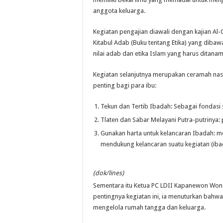
anggota keluarga.
Kegiatan pengajian diawali dengan kajian Al-
Kitabul Adab (Buku tentang Etika) yang dibawa
nilai adab dan etika Islam yang harus ditana
Kegiatan selanjutnya merupakan ceramah nasi
penting bagi para ibu:
Tekun dan Tertib Ibadah: Sebagai fondasi s
Tlaten dan Sabar Melayani Putra-putrinya:
Gunakan harta untuk kelancaran Ibadah: m
mendukung kelancaran suatu kegiatan (ib
(dok/lines)
Sementara itu Ketua PC LDII Kapanewon Won
pentingnya kegiatan ini, ia menuturkan bahwa
mengelola rumah tangga dan keluarga.