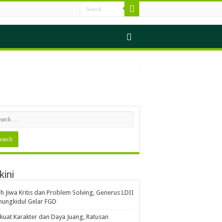
s Sampah
kini
erjalan Seimbang
ih Jiwa Kritis dan Problem Solving, Generus LDII
ungkidul Gelar FGD
Gerakan Indonesia ASRI
kuat Karakter dan Daya Juang, Ratusan