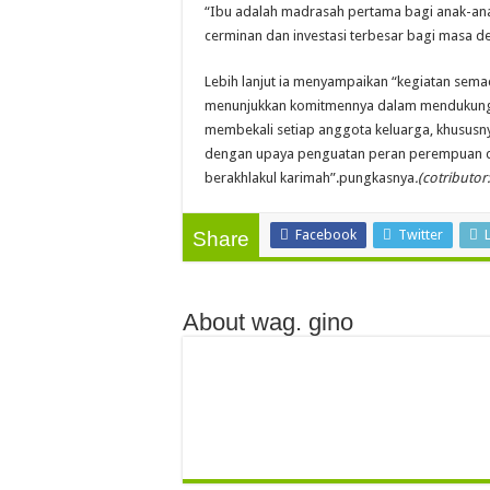
“Ibu adalah madrasah pertama bagi anak-anak
cerminan dan investasi terbesar bagi masa d
Lebih lanjut ia menyampaikan “kegiatan sema
menunjukkan komitmennya dalam mendukung 
membekali setiap anggota keluarga, khususnya
dengan upaya penguatan peran perempuan da
berakhlakul karimah”.pungkasnya
.(cotributor
Facebook
Twitter
Share
About wag. gino