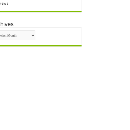
News
hives
hives