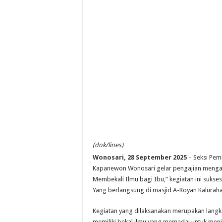
(dok/lines)
Wonosari, 28 September 2025
– Seksi Pem
Kapanewon Wonosari gelar pengajian menga
Membekali Ilmu bagi Ibu,” kegiatan ini sukses 
Yang berlangsung di masjid A-Royan Kalur
Kegiatan yang dilaksanakan merupakan lang
memiliki bekal ilmu yang memadai untuk men