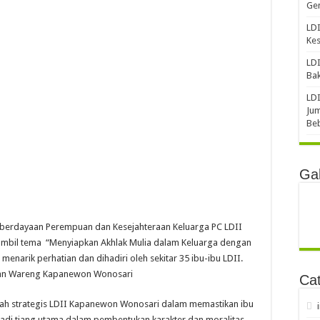
Gen
LDI
Ke
LDI
Bak
LDI
Jum
Be
Gal
berdayaan Perempuan dan Kesejahteraan Keluarga PC LDII
mbil tema “Menyiapkan Akhlak Mulia dalam Keluarga dengan
menarik perhatian dan dihadiri oleh sekitar 35 ibu-ibu LDII.
ahan Wareng Kapanewon Wonosari
Cat
kah strategis LDII Kapanewon Wonosari dalam memastikan ibu
jadi tiang utama dalam pembentukan karakter dan moralitas