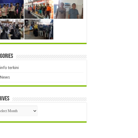
gories
info terkini
News
hives
hives