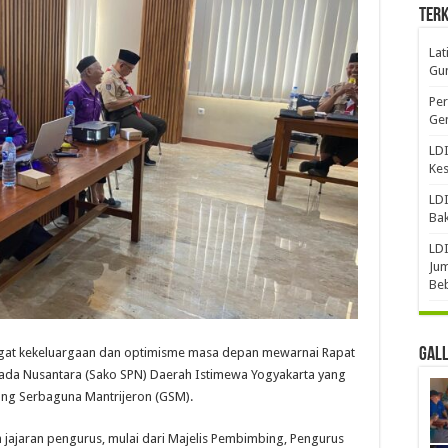
Terk
Lat
Gun
Per
Gen
LDI
Ke
LDI
Bak
LDI
Jum
Be
t kekeluargaan dan optimisme masa depan mewarnai Rapat
Gal
sada Nusantara (Sako SPN) Daerah Istimewa Yogyakarta yang
dung Serbaguna Mantrijeron (GSM).
 jajaran pengurus, mulai dari Majelis Pembimbing, Pengurus