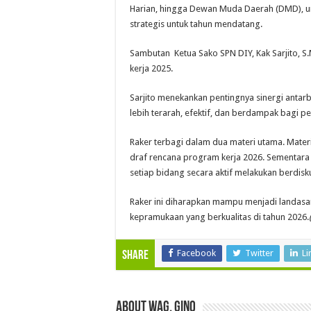
Harian, hingga Dewan Muda Daerah (DMD), u
strategis untuk tahun mendatang.
Sambutan Ketua Sako SPN DIY, Kak Sarjito, S
kerja 2025.
Sarjito menekankan pentingnya sinergi antar
lebih terarah, efektif, dan berdampak bagi 
Raker terbagi dalam dua materi utama. Mate
draf rencana program kerja 2026. Sementara
setiap bidang secara aktif melakukan berdisku
Raker ini diharapkan mampu menjadi landasa
kepramukaan yang berkualitas di tahun 2026.
Facebook
Twitter
Li
Share
About wag. gino