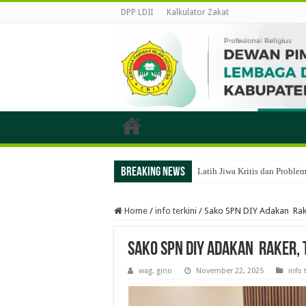
DPP LDII
Kalkulator Zakat
Breaking News
Latih Jiwa Kritis dan Probl
Home
/
info terkini
/
Sako SPN DIY Adakan Rak
Sako SPN DIY Adakan Raker,
wag. gino
November 22, 2025
info 