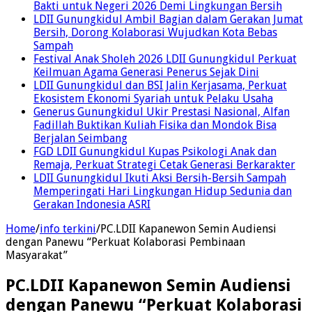
Bakti untuk Negeri 2026 Demi Lingkungan Bersih
LDII Gunungkidul Ambil Bagian dalam Gerakan Jumat
Bersih, Dorong Kolaborasi Wujudkan Kota Bebas
Sampah
Festival Anak Sholeh 2026 LDII Gunungkidul Perkuat
Keilmuan Agama Generasi Penerus Sejak Dini
LDII Gunungkidul dan BSI Jalin Kerjasama, Perkuat
Ekosistem Ekonomi Syariah untuk Pelaku Usaha
Generus Gunungkidul Ukir Prestasi Nasional, Alfan
Fadillah Buktikan Kuliah Fisika dan Mondok Bisa
Berjalan Seimbang
FGD LDII Gunungkidul Kupas Psikologi Anak dan
Remaja, Perkuat Strategi Cetak Generasi Berkarakter
LDII Gunungkidul Ikuti Aksi Bersih-Bersih Sampah
Memperingati Hari Lingkungan Hidup Sedunia dan
Gerakan Indonesia ASRI
Home
/
info terkini
/
PC.LDII Kapanewon Semin Audiensi
dengan Panewu “Perkuat Kolaborasi Pembinaan
Masyarakat”
PC.LDII Kapanewon Semin Audiensi
dengan Panewu “Perkuat Kolaborasi