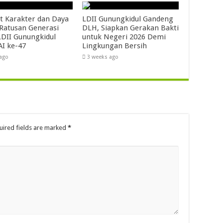
t Karakter dan Daya
LDII Gunungkidul Gandeng
 Ratusan Generasi
DLH, Siapkan Gerakan Bakti
DII Gunungkidul
untuk Negeri 2026 Demi
AI ke-47
Lingkungan Bersih
 ago
3 weeks ago
uired fields are marked
*