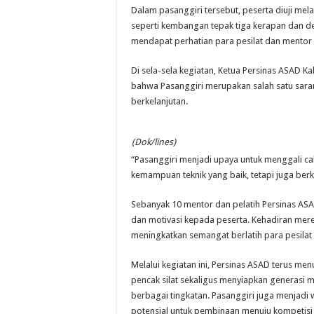
Dalam pasanggiri tersebut, peserta diuji me
seperti kembangan tepak tiga kerapan dan d
mendapat perhatian para pesilat dan mentor
Di sela-sela kegiatan, Ketua Persinas ASAD 
bahwa Pasanggiri merupakan salah satu saran
berkelanjutan.
(Dok/lines)
“Pasanggiri menjadi upaya untuk menggali calo
kemampuan teknik yang baik, tetapi juga berk
Sebanyak 10 mentor dan pelatih Persinas A
dan motivasi kepada peserta. Kehadiran me
meningkatkan semangat berlatih para pesilat
Melalui kegiatan ini, Persinas ASAD terus m
pencak silat sekaligus menyiapkan generasi m
berbagai tingkatan. Pasanggiri juga menjadi w
potensial untuk pembinaan menuju kompetisi y