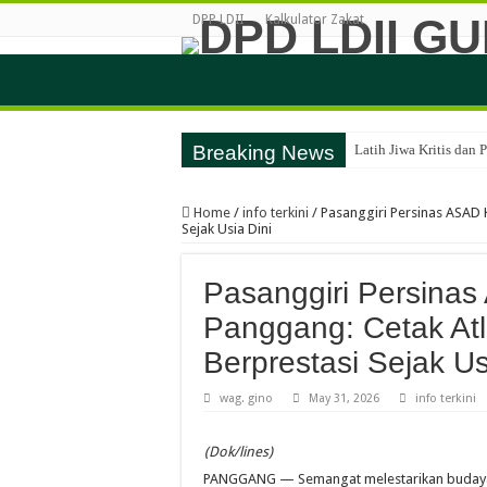
DPP LDII
Kalkulator Zakat
Breaking News
Latih Jiwa Kritis dan
Home
/
info terkini
/
Pasanggiri Persinas ASAD 
Sejak Usia Dini
Pasanggiri Persin
Panggang: Cetak Atl
Berprestasi Sejak Us
wag. gino
May 31, 2026
info terkini
(Dok/lines)
PANGGANG — Semangat melestarikan budaya