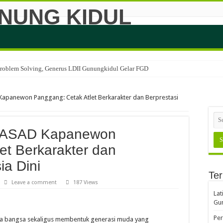
 Problem Solving, Generus LDII Gunungkidul Gelar FGD
Kapanewon Panggang: Cetak Atlet Berkarakter dan Berprestasi
as ASAD Kapanewon
et Berkarakter dan
ia Dini
Ter
Leave a comment
187 Views
Lat
Gun
Per
 bangsa sekaligus membentuk generasi muda yang