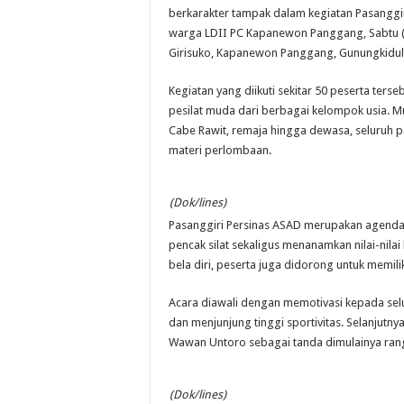
berkarakter tampak dalam kegiatan Pasanggir
warga LDII PC Kapanewon Panggang, Sabtu (30
Girisuko, Kapanewon Panggang, Gunungkidul
Kegiatan yang diikuti sekitar 50 peserta te
pesilat muda dari berbagai kelompok usia. Mu
Cabe Rawit, remaja hingga dewasa, seluruh 
materi perlombaan.
(Dok/lines)
Pasanggiri Persinas ASAD merupakan agenda 
pencak silat sekaligus menanamkan nilai-nil
bela diri, peserta juga didorong untuk memilik
Acara diawali dengan memotivasi kepada sel
dan menjunjung tinggi sportivitas. Selanjutn
Wawan Untoro sebagai tanda dimulainya ran
(Dok/lines)