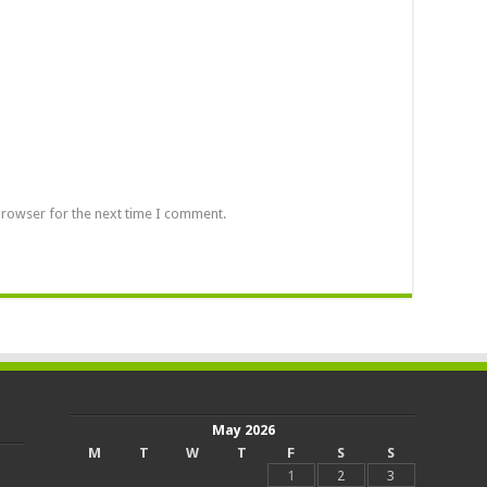
browser for the next time I comment.
May 2026
M
T
W
T
F
S
S
1
2
3