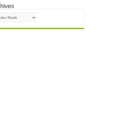
hives
hives