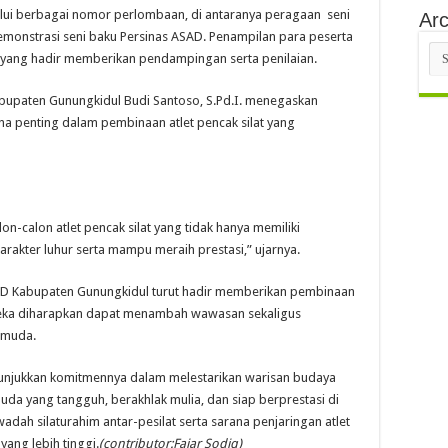
lalui berbagai nomor perlombaan, di antaranya peragaan seni
Arc
emonstrasi seni baku Persinas ASAD. Penampilan para peserta
Arc
 yang hadir memberikan pendampingan serta penilaian.
Kabupaten Gunungkidul Budi Santoso, S.Pd.I. menegaskan
a penting dalam pembinaan atlet pencak silat yang
n-calon atlet pencak silat yang tidak hanya memiliki
arakter luhur serta mampu meraih prestasi,” ujarnya.
SAD Kabupaten Gunungkidul turut hadir memberikan pembinaan
reka diharapkan dapat menambah wawasan sekaligus
 muda.
enunjukkan komitmennya dalam melestarikan warisan budaya
uda yang tangguh, berakhlak mulia, dan siap berprestasi di
adah silaturahim antar-pesilat serta sarana penjaringan atlet
ang lebih tinggi.
(contributor:Fajar Sodiq)