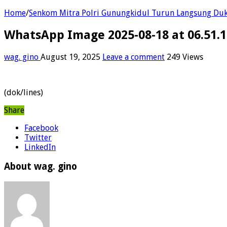
Home
/
Senkom Mitra Polri Gunungkidul Turun Langsung Du
WhatsApp Image 2025-08-18 at 06.51.
wag. gino
August 19, 2025
Leave a comment
249 Views
(dok/lines)
Share
Facebook
Twitter
LinkedIn
About wag. gino