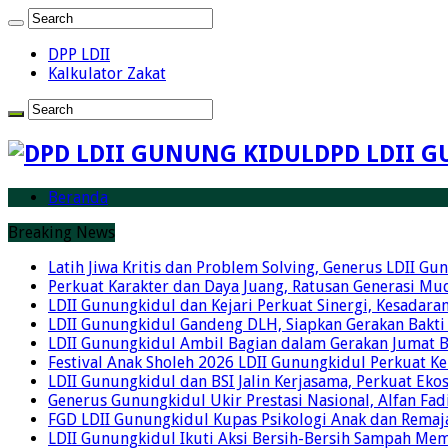
DPP LDII
Kalkulator Zakat
DPD LDII G
Beranda
Breaking News
Latih Jiwa Kritis dan Problem Solving, Generus LDII G
Perkuat Karakter dan Daya Juang, Ratusan Generasi Mud
LDII Gunungkidul dan Kejari Perkuat Sinergi, Kesadar
LDII Gunungkidul Gandeng DLH, Siapkan Gerakan Bakti
LDII Gunungkidul Ambil Bagian dalam Gerakan Jumat 
Festival Anak Sholeh 2026 LDII Gunungkidul Perkuat K
LDII Gunungkidul dan BSI Jalin Kerjasama, Perkuat Ek
Generus Gunungkidul Ukir Prestasi Nasional, Alfan Fad
FGD LDII Gunungkidul Kupas Psikologi Anak dan Remaja,
LDII Gunungkidul Ikuti Aksi Bersih-Bersih Sampah Me