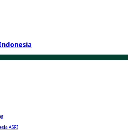
Indonesia
ng
esia ASRI