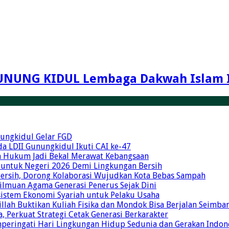
UNUNG KIDUL Lembaga Dakwah Islam 
unungkidul Gelar FGD
a LDII Gunungkidul Ikuti CAI ke-47
an Hukum Jadi Bekal Merawat Kebangsaan
 untuk Negeri 2026 Demi Lingkungan Bersih
Bersih, Dorong Kolaborasi Wujudkan Kota Bebas Sampah
eilmuan Agama Generasi Penerus Sejak Dini
osistem Ekonomi Syariah untuk Pelaku Usaha
illah Buktikan Kuliah Fisika dan Mondok Bisa Berjalan Seimba
 Perkuat Strategi Cetak Generasi Berkarakter
mperingati Hari Lingkungan Hidup Sedunia dan Gerakan Indon