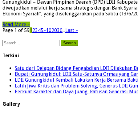
Gunungkidul – Dewan Pimpinan Daerah (DPD) LDII Kabupate
diwujudkan melalui kerja sama strategis dengan Bank Syar
Ekonomi Syariah”, yang diselenggarakan pada Sabtu (13/6/20
Read More »
Page 1 of 59
1
2
3
4
5
»
10
20
30
...
Last »
Search
for:
Terkini
Satu dari Delapan Bidang Pengabdian LDII Dilakukan 
Bupati Gunungkidul: LDII Satu-Satunya Ormas yang Ga
LDII Gunungkidul Kembali Lakukan Kerja Bersama Bakti
Latih Jiwa Kritis dan Problem Solving, Generus LDII G
Perkuat Karakter dan Daya Juang, Ratusan Generasi Mud
Gallery