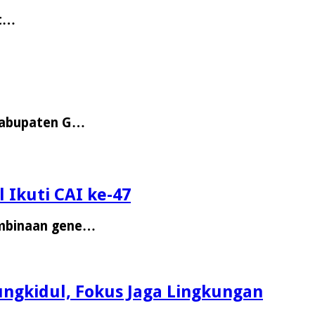
at…
 Kabupaten G…
 Ikuti CAI ke-47
embinaan gene…
ngkidul, Fokus Jaga Lingkungan