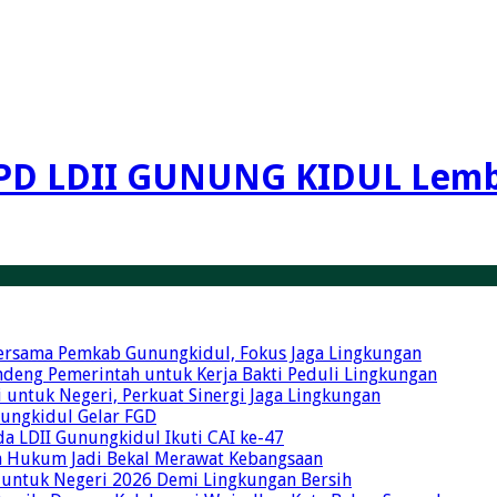
PD LDII GUNUNG KIDUL Lemb
Bersama Pemkab Gunungkidul, Fokus Jaga Lingkungan
ndeng Pemerintah untuk Kerja Bakti Peduli Lingkungan
 untuk Negeri, Perkuat Sinergi Jaga Lingkungan
unungkidul Gelar FGD
a LDII Gunungkidul Ikuti CAI ke-47
an Hukum Jadi Bekal Merawat Kebangsaan
 untuk Negeri 2026 Demi Lingkungan Bersih