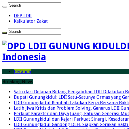
DPP LDII
Kalkulator Zakat
D
Indonesia
Beranda
Breaking News
Satu dari Delapan Bidang Pengabdian LDII Dilakukan 
Bupati Gunungkidul: LDII Satu-Satunya Ormas yang Ga
LDII Gunungkidul Kembali Lakukan Kerja Bersama Bakti
Latih Jiwa Kritis dan Problem Solving, Generus LDII G
Perkuat Karakter dan Daya Juang, Ratusan Generasi Mud
LDII Gunungkidul dan Kejari Perkuat Sinergi, Kesadar
LDII Gunungkidul Gandeng DLH, Siapkan Gerakan Bakti