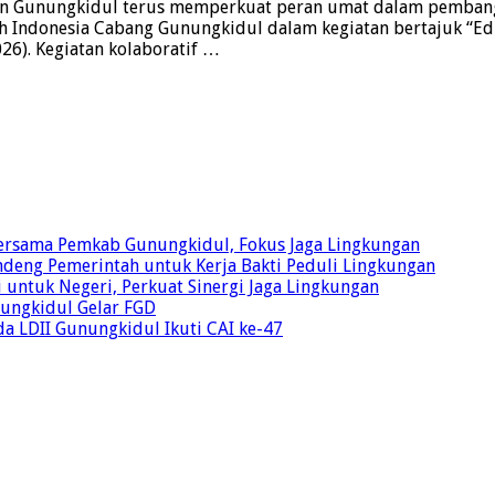
n Gunungkidul terus memperkuat peran umat dalam pembangu
iah Indonesia Cabang Gunungkidul dalam kegiatan bertajuk 
26). Kegiatan kolaboratif …
Bersama Pemkab Gunungkidul, Fokus Jaga Lingkungan
ndeng Pemerintah untuk Kerja Bakti Peduli Lingkungan
 untuk Negeri, Perkuat Sinergi Jaga Lingkungan
unungkidul Gelar FGD
a LDII Gunungkidul Ikuti CAI ke-47