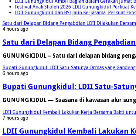
LDII Gunungkidul Ambil Bagian dalam Gerakan Jumat 
Festival Anak Sholeh 2026 LDII Gunungkidul Perkuat K
LDII Gunungkidul dan BSI Jalin Kerjasama, Perkuat Ek
Satu dari Delapan Bidang Pengabdian LDII Dilakukan Bersa
4 hours ago
Satu dari Delapan Bidang Pengabdia
GUNUNGKIDUL – Satu dari delapan bidang peng
Bupati Gunungkidul: LDII Satu-Satunya Ormas yang Gandeng 
6 hours ago
Bupati Gunungkidul: LDII Satu-Satu
GUNUNGKIDUL — Suasana di kawasan alur sungai
LDII Gunungkidul Kembali Lakukan Kerja Bersama Bakti untuk
7 hours ago
LDII Gunungkidul Kembali Lakukan Ke