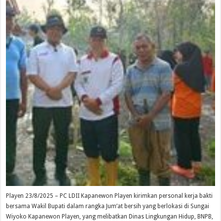
Playen 23/8/2025 – PC LDII Kapanewon Playen kirimkan personal kerja bakti
bersama Wakil Bupati dalam rangka Jum’at bersih yang berlokasi di Sungai
Wiyoko Kapanewon Playen, yang melibatkan Dinas Lingkungan Hidup, BNPB,