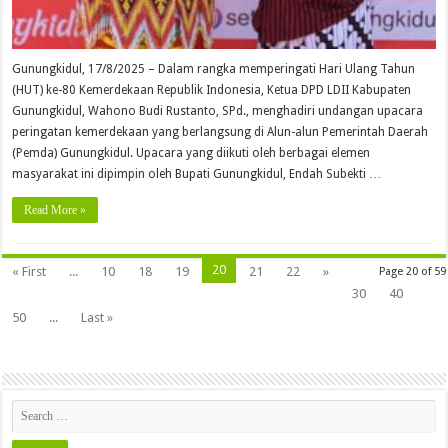
Gunungkidul, 17/8/2025 – Dalam rangka memperingati Hari Ulang Tahun
(HUT) ke-80 Kemerdekaan Republik Indonesia, Ketua DPD LDII Kabupaten
Gunungkidul, Wahono Budi Rustanto, SPd., menghadiri undangan upacara
peringatan kemerdekaan yang berlangsung di Alun-alun Pemerintah Daerah
(Pemda) Gunungkidul. Upacara yang diikuti oleh berbagai elemen
masyarakat ini dipimpin oleh Bupati Gunungkidul, Endah Subekti …
Read More »
20
« First
...
10
18
19
21
22
»
Page 20 of 59
30
40
50
...
Last »