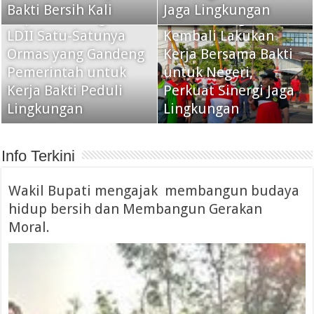
Bakti Bersih Kali ‎
Jaga Lingkungan
Bupati Gunungkidul:
LDII Gunungkidul
LDII Satu-Satunya
Kembali Lakukan
Ormas yang Gandeng
Kerja Bersama Bakti
Pemerintah untuk
untuk Negeri,
Kerja Bakti Peduli
Perkuat Sinergi Jaga
Lingkungan
Lingkungan
Info Terkini
Wakil Bupati mengajak membangun budaya
hidup bersih dan Membangun Gerakan
Moral.