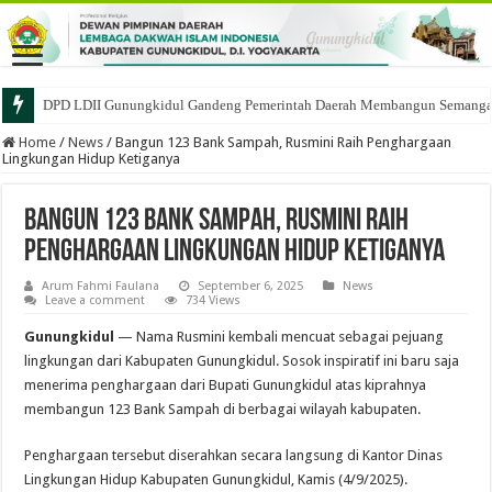
DPD LDII Gunungkidul Gandeng Pemerintah Daerah Membangun Semangat 
Home
/
News
/
Bangun 123 Bank Sampah, Rusmini Raih Penghargaan
Lingkungan Hidup Ketiganya
Bangun 123 Bank Sampah, Rusmini Raih
Penghargaan Lingkungan Hidup Ketiganya
Arum Fahmi Faulana
September 6, 2025
News
Leave a comment
734 Views
Gunungkidul
— Nama Rusmini kembali mencuat sebagai pejuang
lingkungan dari Kabupaten Gunungkidul. Sosok inspiratif ini baru saja
menerima penghargaan dari Bupati Gunungkidul atas kiprahnya
membangun 123 Bank Sampah di berbagai wilayah kabupaten.
Penghargaan tersebut diserahkan secara langsung di Kantor Dinas
Lingkungan Hidup Kabupaten Gunungkidul, Kamis (4/9/2025).