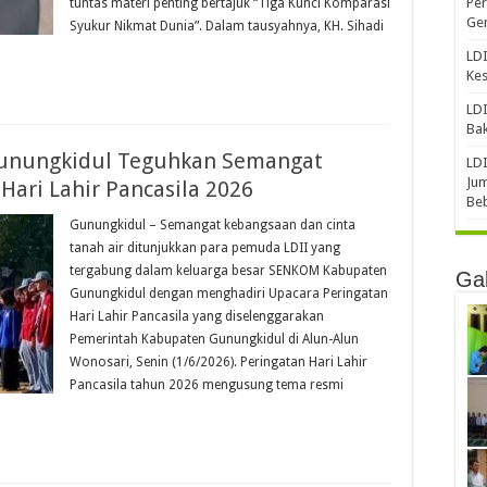
Per
tuntas materi penting bertajuk “Tiga Kunci Komparasi
Gen
Syukur Nikmat Dunia”. ​Dalam tausyahnya, KH. Sihadi
LDI
Ke
LDI
Bak
unungkidul Teguhkan Semangat
LDI
Jum
Hari Lahir Pancasila 2026
Be
Gunungkidul – Semangat kebangsaan dan cinta
tanah air ditunjukkan para pemuda LDII yang
tergabung dalam keluarga besar SENKOM Kabupaten
Gal
Gunungkidul dengan menghadiri Upacara Peringatan
Hari Lahir Pancasila yang diselenggarakan
Pemerintah Kabupaten Gunungkidul di Alun-Alun
Wonosari, Senin (1/6/2026). Peringatan Hari Lahir
Pancasila tahun 2026 mengusung tema resmi