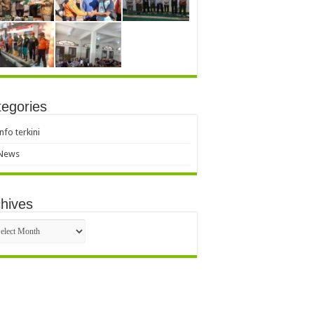
egories
info terkini
News
hives
hives