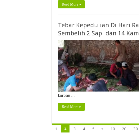
Read More »
Tebar Kepedulian Di Hari Ra
Sembelih 2 Sapi dan 14 Ka
kurban …
Read More »
2
1
3
4
5
»
10
20
30