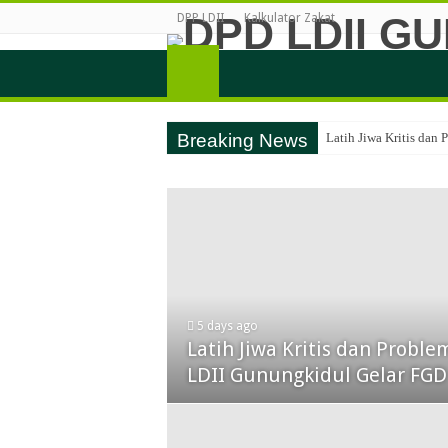
DPP LDII
Kalkulator Zakat
Breaking News
Latih Jiwa Kritis dan
5 days ago
Latih Jiwa Kritis dan Proble
LDII Gunungkidul Gelar FGD