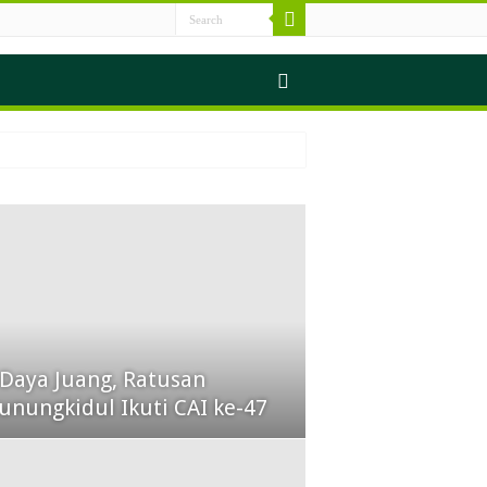
 Daya Juang, Ratusan
unungkidul Ikuti CAI ke-47