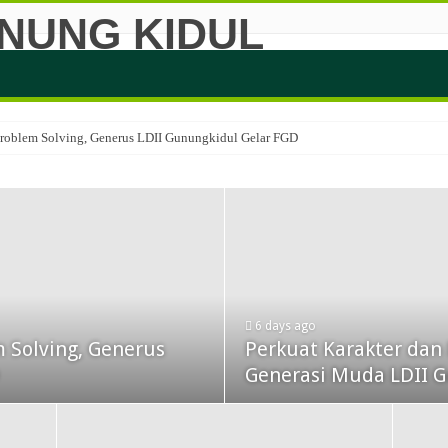
 Problem Solving, Generus LDII Gunungkidul Gelar FGD
6 days ago
m Solving, Generus
Perkuat Karakter dan
Generasi Muda LDII G