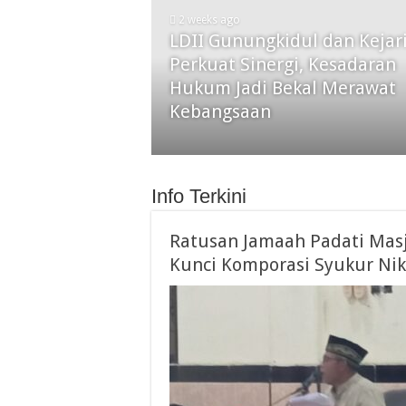
2 weeks ago
LDII Gunungkidul dan Kejar
Perkuat Sinergi, Kesadaran
Hukum Jadi Bekal Merawat
Kebangsaan
Info Terkini
Ratusan Jamaah Padati Masj
Kunci Komporasi Syukur Ni