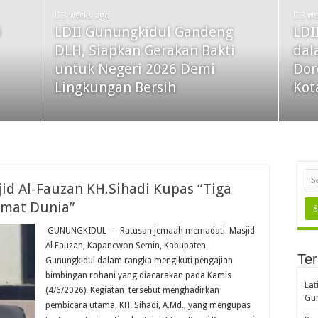
3 weeks ago
3 w
i
LDII Gunungkidul Gandeng
LDI
DLH, Siapkan Gerakan Bakti
dal
untuk Negeri 2026 Demi
Dor
Lingkungan Bersih
Kot
id Al-Fauzan KH.Sihadi Kupas “Tiga
kmat Dunia”
​ GUNUNGKIDUL — Ratusan jemaah memadati Masjid
Al Fauzan, Kapanewon Semin, Kabupaten
Ter
Gunungkidul dalam rangka mengikuti pengajian
bimbingan rohani yang diacarakan pada Kamis
Lat
(4/6/2026). Kegiatan tersebut menghadirkan
Gun
pembicara utama, KH. Sihadi, A.Md., yang mengupas