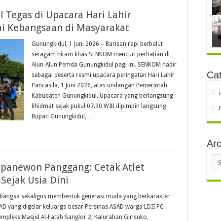
Tegas di Upacara Hari Lahir
lai Kebangsaan di Masyarakat
Gunungkidul, 1 Juni 2026 – Barisan rapi berbalut
seragam hitam khas SENKOM mencuri perhatian di
Alun-Alun Pemda Gunungkidul pagi ini. SENKOM hadir
Cat
sebagai peserta resmi upacara peringatan Hari Lahir
Pancasila, 1 Juni 2026, atas undangan Pemerintah
Kabupaten Gunungkidul. Upacara yang berlangsung
khidmat sejak pukul 07.30 WIB dipimpin langsung
Bupati Gunungkidul, …
Arc
Arc
apanewon Panggang: Cetak Atlet
Sejak Usia Dini
angsa sekaligus membentuk generasi muda yang berkarakter
AD yang digelar keluarga besar Persinas ASAD warga LDII PC
pleks Masjid Al-Fatah Sanglor 2, Kalurahan Girisuko,