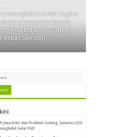
eeks ago
I Gunungkidul Ambil Bagian
am Gerakan Jumat Bersih,
ong Kolaborasi Wujudkan
a Bebas Sampah
kini
ih Jiwa Kritis dan Problem Solving, Generus LDII
ungkidul Gelar FGD