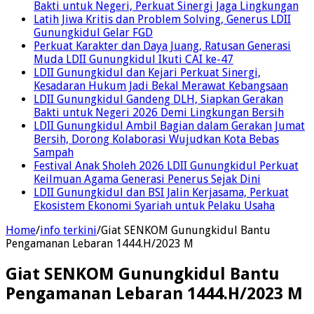
Bakti untuk Negeri, Perkuat Sinergi Jaga Lingkungan
Latih Jiwa Kritis dan Problem Solving, Generus LDII
Gunungkidul Gelar FGD
Perkuat Karakter dan Daya Juang, Ratusan Generasi
Muda LDII Gunungkidul Ikuti CAI ke-47
LDII Gunungkidul dan Kejari Perkuat Sinergi,
Kesadaran Hukum Jadi Bekal Merawat Kebangsaan
LDII Gunungkidul Gandeng DLH, Siapkan Gerakan
Bakti untuk Negeri 2026 Demi Lingkungan Bersih
LDII Gunungkidul Ambil Bagian dalam Gerakan Jumat
Bersih, Dorong Kolaborasi Wujudkan Kota Bebas
Sampah
Festival Anak Sholeh 2026 LDII Gunungkidul Perkuat
Keilmuan Agama Generasi Penerus Sejak Dini
LDII Gunungkidul dan BSI Jalin Kerjasama, Perkuat
Ekosistem Ekonomi Syariah untuk Pelaku Usaha
Home
/
info terkini
/
Giat SENKOM Gunungkidul Bantu
Pengamanan Lebaran 1444.H/2023 M
Giat SENKOM Gunungkidul Bantu
Pengamanan Lebaran 1444.H/2023 M