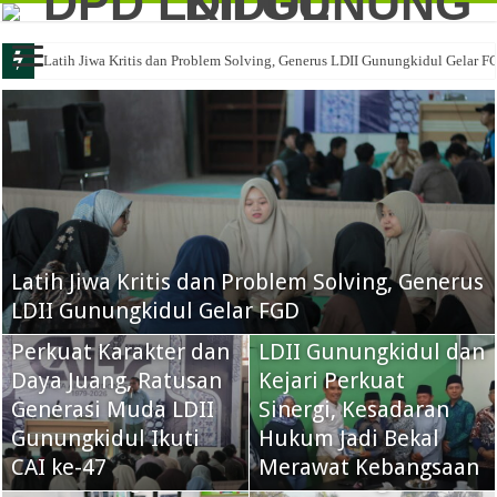
Latih Jiwa Kritis dan Problem Solving, Generus LDII Gunungkidul Gelar F
Latih Jiwa Kritis dan Problem Solving, Generus
LDII Gunungkidul Gelar FGD
Perkuat Karakter dan
LDII Gunungkidul dan
Daya Juang, Ratusan
Kejari Perkuat
Generasi Muda LDII
Sinergi, Kesadaran
Gunungkidul Ikuti
Hukum Jadi Bekal
CAI ke-47
Merawat Kebangsaan
LDII Gunungkidul
LDII Gunungkidul