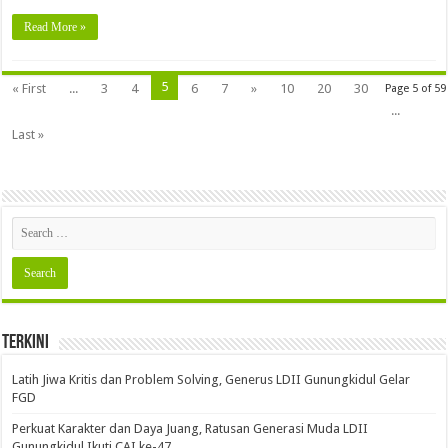
Read More »
5
« First
...
3
4
6
7
»
10
20
30
Page 5 of 59
...
Last »
Terkini
Latih Jiwa Kritis dan Problem Solving, Generus LDII Gunungkidul Gelar
FGD
Perkuat Karakter dan Daya Juang, Ratusan Generasi Muda LDII
Gunungkidul Ikuti CAI ke-47