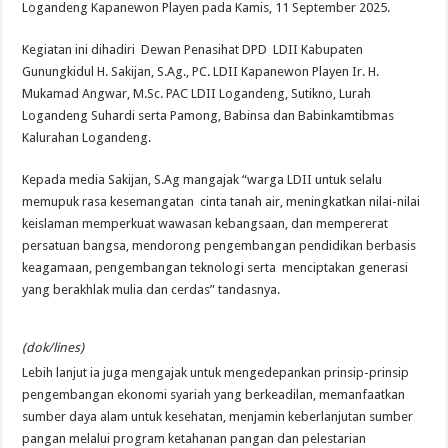
Logandeng Kapanewon Playen pada Kamis, 11 September 2025.
​Kegiatan ini dihadiri Dewan Penasihat DPD LDII Kabupaten
Gunungkidul H. Sakijan, S.Ag., PC. LDII Kapanewon Playen Ir. H.
Mukamad Angwar, M.Sc. PAC LDII Logandeng, Sutikno, Lurah
Logandeng Suhardi serta Pamong, Babinsa dan Babinkamtibmas
Kalurahan Logandeng.
​​Kepada media Sakijan, S.Ag mangajak “warga LDII untuk selalu
memupuk rasa kesemangatan cinta tanah air, meningkatkan nilai-nilai
keislaman memperkuat wawasan kebangsaan, dan mempererat
persatuan bangsa, mendorong pengembangan pendidikan berbasis
keagamaan, pengembangan teknologi serta menciptakan generasi
yang berakhlak mulia dan cerdas” tandasnya.
(dok/lines)
​Lebih lanjut ia juga mengajak untuk mengedepankan prinsip-prinsip
pengembangan ekonomi syariah yang berkeadilan, memanfaatkan
sumber daya alam untuk kesehatan, menjamin keberlanjutan sumber
pangan melalui program ketahanan pangan dan pelestarian