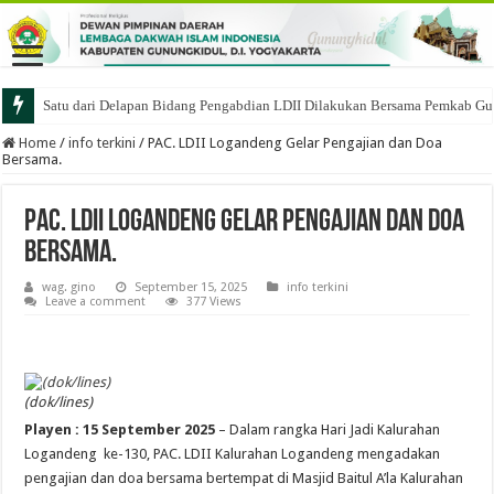
Satu dari Delapan Bidang Pengabdian LDII Dilakukan Bersama Pemkab Gu
Home
/
info terkini
/
PAC. LDII Logandeng Gelar Pengajian dan Doa
Bersama.
PAC. LDII Logandeng Gelar Pengajian dan Doa
Bersama.
wag. gino
September 15, 2025
info terkini
Leave a comment
377 Views
(dok/lines)
Playen : 15 September 2025
– Dalam rangka Hari Jadi Kalurahan
Logandeng ke-130, PAC. LDII Kalurahan Logandeng mengadakan
pengajian dan doa bersama bertempat di Masjid Baitul A’la Kalurahan